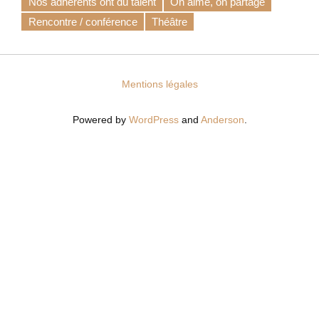
Nos adhérents ont du talent
On aime, on partage
Rencontre / conférence
Théâtre
Mentions légales
Powered by
WordPress
and
Anderson
.