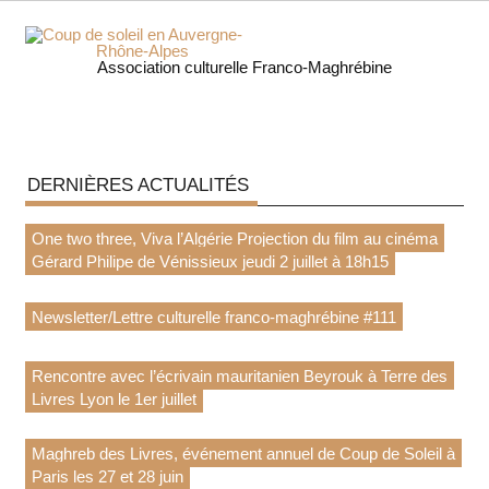
Skip
to
content
Coup 
Association culturelle Franco-Maghrébine
soleil
Auverg
DERNIÈRES ACTUALITÉS
Rhôn
One two three, Viva l’Algérie Projection du film au cinéma
Alpe
Gérard Philipe de Vénissieux jeudi 2 juillet à 18h15
Newsletter/Lettre culturelle franco-maghrébine #111
Rencontre avec l’écrivain mauritanien Beyrouk à Terre des
Livres Lyon le 1er juillet
Maghreb des Livres, événement annuel de Coup de Soleil à
Paris les 27 et 28 juin