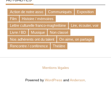
Action de notre asso
Communiqués
Exposition
Film
Histoire / mémoires
Lettre culturelle franco-maghrébine
Lire, écouter, voir
Livre / BD
Musique
Non classé
Nos adhérents ont du talent
On aime, on partage
Rencontre / conférence
Théâtre
Mentions légales
Powered by
WordPress
and
Anderson
.