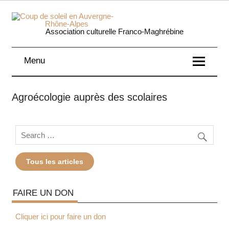
Skip
to
content
Coup 
Association culturelle Franco-Maghrébine
soleil
Menu
Auverg
Rhôn
Agroécologie auprès des scolaires
Alpe
Tous les articles
FAIRE UN DON
Cliquer ici pour faire un don