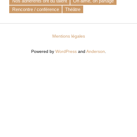
Nos adhérents ont du talent
On aime, on partage
Rencontre / conférence
Théâtre
Mentions légales
Powered by
WordPress
and
Anderson
.