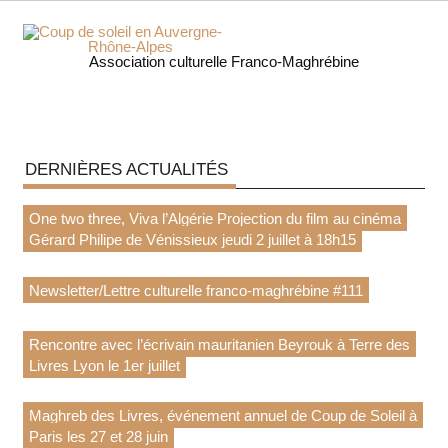
Skip
to
content
Coup 
Association culturelle Franco-Maghrébine
soleil
Auverg
DERNIÈRES ACTUALITÉS
Rhôn
One two three, Viva l’Algérie Projection du film au cinéma
Alpe
Gérard Philipe de Vénissieux jeudi 2 juillet à 18h15
Newsletter/Lettre culturelle franco-maghrébine #111
Rencontre avec l’écrivain mauritanien Beyrouk à Terre des
Livres Lyon le 1er juillet
Maghreb des Livres, événement annuel de Coup de Soleil à
Paris les 27 et 28 juin