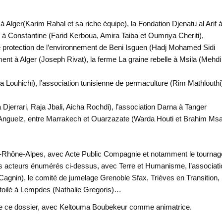
à Alger(Karim Rahal et sa riche équipe), la Fondation Djenatu al Arif 
à Constantine (Farid Kerboua, Amira Taiba et Oumnya Cheriti),
 de protection de l’environnement de Beni Isguen (Hadj Mohamed Sidi
t à Alger (Joseph Rivat), la ferme La graine rebelle à Msila (Mehdi
a Louhichi), l’association tunisienne de permaculture (Rim Mathlouthi
rrari, Raja Jbali, Aicha Rochdi), l’association Darna à Tanger
 Anguelz, entre Marrakech et Ouarzazate (Warda Houti et Brahim Msa
e-Rhône-Alpes, avec Acte Public Compagnie et notamment le tournag
 des acteurs énumérés ci-dessus, avec Terre et Humanisme, l’associat
gnin), le comité de jumelage Grenoble Sfax, Trièves en Transition, 
Etoilé à Lempdes (Nathalie Gregoris)…
ivre ce dossier, avec Keltouma Boubekeur comme animatrice.