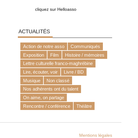
cliquez sur Helloasso
ACTUALITÉS
Action de notre asso
Communiqués
Exposition
Film
Histoire / mémoires
Lettre culturelle franco-maghrébine
Lire, écouter, voir
Livre / BD
Musique
Non classé
Nos adhérents ont du talent
On aime, on partage
Rencontre / conférence
Théâtre
Mentions légales