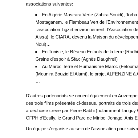
associations suivantes:
En Algérie Mascara Verte (Zahira Souidi), Torba 
Mostaganem, le Flambeau Vert de l’Environnement 
l’association Tigzirt environnement, l’Association
Aissa), le CIARA, devenu la Maison du développemen
Noui)…
En Tunisie, le Réseau Enfants de la terre (Radhi
Graine d’espoir à Sfax (Agnès Daughreil)
Au Maroc Terre et Humanisme Maroc (Fetouma Dje
(Mounira Bouzid El Alami), le projet ALFENZINE à
…
D’autres partenariats se nouent également en Auvergn
des trois films présentés ci-dessus, portraits de trois
ardéchoise créée par Pierre Rabhi (notamment Tanguy Ca
CFPH d’Ecully, le Grand Parc de Miribel Jonage, Anis 
Un équipe s’organise au sein de l’association pour su