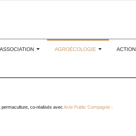
 soleil en Auvergne-Rhône
’ASSOCIATION
AGROÉCOLOGIE
ACTION
la permaculture, co-réalisés avec
Acte Public Compagnie :