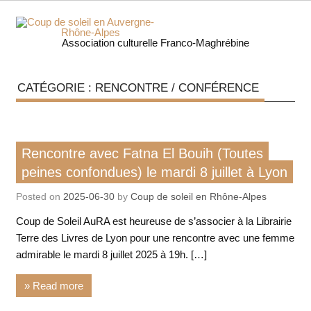
Skip
to
content
Coup 
Association culturelle Franco-Maghrébine
soleil
CATÉGORIE :
RENCONTRE / CONFÉRENCE
Auverg
Rhôn
Livre / BD
Rencontre avec Fatna El Bouih (Toutes
Alpe
Rencontre / conférence
peines confondues) le mardi 8 juillet à Lyon
Posted on
2025-06-30
by
Coup de soleil en Rhône-Alpes
Coup de Soleil AuRA est heureuse de s’associer à la Librairie
Terre des Livres de Lyon pour une rencontre avec une femme
admirable le mardi 8 juillet 2025 à 19h. […]
» Read more