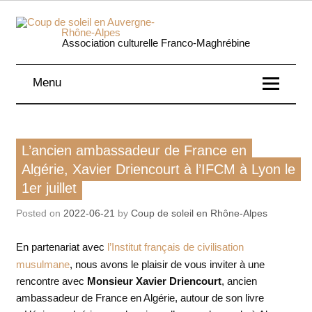
Skip
to
content
Coup 
Association culturelle Franco-Maghrébine
soleil
Menu
Auverg
Rhôn
Livre / BD
L’ancien ambassadeur de France en
Alpe
Rencontre / conférence
Algérie, Xavier Driencourt à l’IFCM à Lyon le
1er juillet
Posted on
2022-06-21
by
Coup de soleil en Rhône-Alpes
En partenariat avec
l’Institut français de civilisation
musulmane
, nous avons le plaisir de vous inviter à une
rencontre avec
Monsieur Xavier Driencourt
, ancien
ambassadeur de France en Algérie, autour de son livre