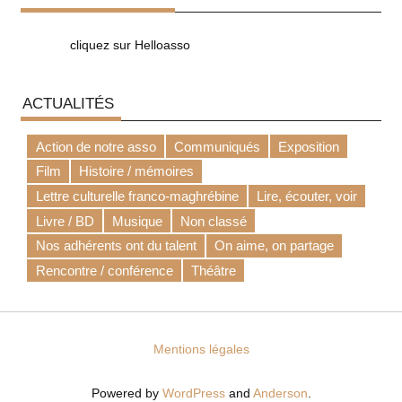
cliquez sur Helloasso
ACTUALITÉS
Action de notre asso
Communiqués
Exposition
Film
Histoire / mémoires
Lettre culturelle franco-maghrébine
Lire, écouter, voir
Livre / BD
Musique
Non classé
Nos adhérents ont du talent
On aime, on partage
Rencontre / conférence
Théâtre
Mentions légales
Powered by
WordPress
and
Anderson
.