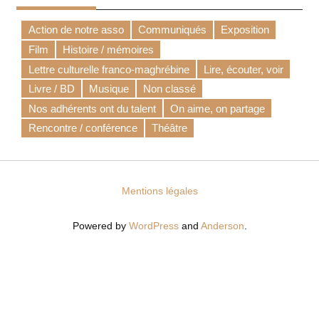
Action de notre asso
Communiqués
Exposition
Film
Histoire / mémoires
Lettre culturelle franco-maghrébine
Lire, écouter, voir
Livre / BD
Musique
Non classé
Nos adhérents ont du talent
On aime, on partage
Rencontre / conférence
Théâtre
Mentions légales
Powered by
WordPress
and
Anderson
.