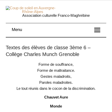
Skip
to
content
Coup 
Association culturelle Franco-Maghrébine
soleil
Menu
Auverg
Rhôn
Textes des élèves de classe 3ème 6 –
Collège Charles Munch Grenoble
Alpe
Forme de souffrance,
Forme de maltraitance.
Gestes maladroits,
Paroles maladroites.
Le tout réunis dans le cocon de la discrimination.
Chauvet Aure
Monde