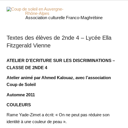
Skip
to
content
Coup 
Association culturelle Franco-Maghrébine
soleil
Textes des élèves de 2nde 4 – Lycée Ella
Auverg
Fitzgerald Vienne
Rhôn
ATELIER D’ECRITURE SUR LES DISCRIMINATIONS –
Alpe
CLASSE DE 2NDE 4
Atelier animé par Ahmed Kalouaz, avec l’association
Coup de Soleil
Automne 2011
COULEURS
Rame Yade-Zimet a écrit: « On ne peut pas réduire son
identité à une couleur de peau ».