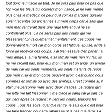
tout donc je m’isole de tout. Je ne sors plus pour ne pas que
l’on voie les bleus qui colorent mon visage, je ne vais même
plus chez le médecin de peur qu’il voit les marques qu’elles
soient récentes ou anciennes sur mon corps car je sais que
mon mari rentrerait dans une rage folle et qu’il ne se
contrôlerait plus. Ça ne serait plus des coups qui me
blesseraient physiquement et mentalement, ces coups me
donneraient la mort car mon corps est fatigué, épuisé, livide à
force de recevoir des coups. J’ai bien essayé d’en parler : à
mes ami(e)s, à ma famille, à sa famille mais rien n’y fait. Ils
ne me croient pas, pour eux mon mari est un ange, un amour
de mari car les seuls moments, les seuls instants de repos
que mon c?ur et mon corps peuvent avoir, c’est quand nous
sommes en famille ou avec des ami(e)s. C’est comme si, il
était une personne mais avec deux visages. Le regard qu’il
me jette me fait frissonner, il me glace le sang car je sais ce
qui vient après ce regard : il vient les coups, toujours les
coups. Tous les soirs, quand je rentre, je sais que c’est pour
me faire frapper, pour être rabaissée plus bas que terre. La