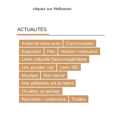
cliquez sur Helloasso
ACTUALITÉS
Action de notre asso
Communiqués
Exposition
Film
Histoire / mémoires
Lettre culturelle franco-maghrébine
Lire, écouter, voir
Livre / BD
Musique
Non classé
Nos adhérents ont du talent
On aime, on partage
Rencontre / conférence
Théâtre