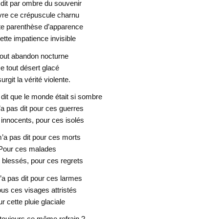
ai dit par ombre du souvenir
vre ce crépuscule charnu
te parenthèse d’apparence
ette impatience invisible
out abandon nocturne
e tout désert glacé
rgit la vérité violente.
dit que le monde était si sombre
a pas dit pour ces guerres
innocents, pour ces isolés
’a pas dit pour ces morts
Pour ces malades
 blessés, pour ces regrets
a pas dit pour ces larmes
ous ces visages attristés
r cette pluie glaciale
toujours ce même refrain ?