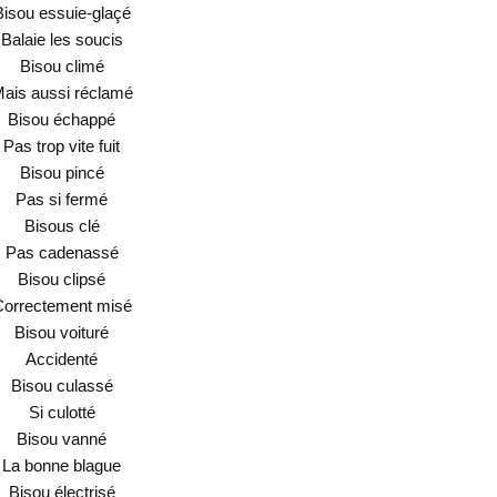
Bisou essuie-glaçé
Balaie les soucis
Bisou climé
ais aussi réclamé
Bisou échappé
Pas trop vite fuit
Bisou pincé
Pas si fermé
Bisous clé
Pas cadenassé
Bisou clipsé
Correctement misé
Bisou voituré
Accidenté
Bisou culassé
Si culotté
Bisou vanné
La bonne blague
Bisou électrisé