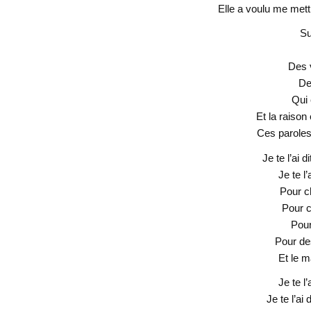
Elle a voulu me mett
Su
Des v
De
Qui 
Et la raison
Ces paroles
Je te l’ai 
Je te l’
Pour c
Pour c
Pour
Pour de
Et le m
Je te l’
Je te l’ai