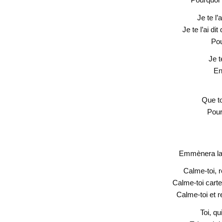
Je te l’
Je te l’ai d
Pou
Je t
En
Que to
Pour
Emmènera la 
Calme-toi, r
Calme-toi cart
Calme-toi et r
Toi, qu