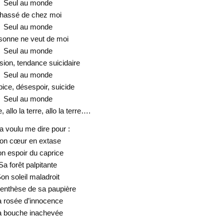
Seul au monde
hassé de chez moi
Seul au monde
sonne ne veut de moi
Seul au monde
ion, tendance suicidaire
Seul au monde
pice, désespoir, suicide
Seul au monde
e, allo la terre, allo la terre….
 a voulu me dire pour :
on cœur en extase
n espoir du caprice
Sa forêt palpitante
on soleil maladroit
renthèse de sa paupière
 rosée d’innocence
a bouche inachevée