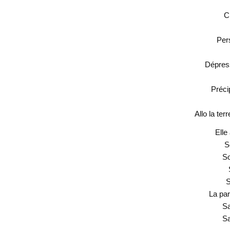
C
Per
Dépress
Préci
Allo la terr
Elle
S
So
S
La pa
Sa
S