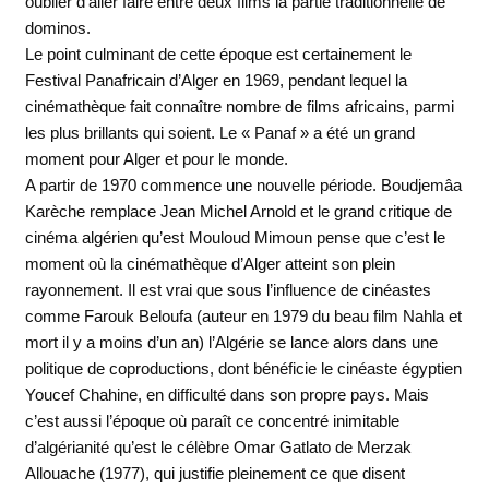
oublier d’aller faire entre deux films la partie traditionnelle de
dominos.
Le point culminant de cette époque est certainement le
Festival Panafricain d’Alger en 1969, pendant lequel la
cinémathèque fait connaître nombre de films africains, parmi
les plus brillants qui soient. Le « Panaf » a été un grand
moment pour Alger et pour le monde.
A partir de 1970 commence une nouvelle période. Boudjemâa
Karèche remplace Jean Michel Arnold et le grand critique de
cinéma algérien qu’est Mouloud Mimoun pense que c’est le
moment où la cinémathèque d’Alger atteint son plein
rayonnement. Il est vrai que sous l’influence de cinéastes
comme Farouk Beloufa (auteur en 1979 du beau film Nahla et
mort il y a moins d’un an) l’Algérie se lance alors dans une
politique de coproductions, dont bénéficie le cinéaste égyptien
Youcef Chahine, en difficulté dans son propre pays. Mais
c’est aussi l’époque où paraît ce concentré inimitable
d’algérianité qu’est le célèbre Omar Gatlato de Merzak
Allouache (1977), qui justifie pleinement ce que disent