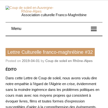
Skip
to
content
Coup 
Association culturelle Franco-Maghrébine
soleil
Menu
Auverg
Rhôn
Lettre culturelle franco-maghrébine
Lettre Culturelle franco-maghrébine #32
Alpe
Posted on
2019-04-01
by
Coup de soleil en Rhône-Alpes
ÉDITO
Dans cette Lettre de Coup de soleil, nous avons voulu dire
notre empathie à l’égard de l’Algérie en crise, évidemment
sans la moindre ingérence dans les problèmes politiques en
cours mais avec nos moyens propres qui consistent à
évoquer livres, films et toutes formes d’expression
susceptibles d’aider à la compréhension des événements.