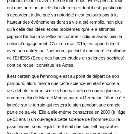
pourtant est loin d’avoir été de tout repos. Et les gens qui lui
ont consacré un article dans le recueil dont il est question ici
s’accordent à dire que sa notoriété n’est toujours pas à la
hauteur des événements dont sa vie a été remplie, non plus
qu’à celle des idées et des problèmes qu’elle a affrontés,
joignant l’action à la réflexion comme l’indique assez bien la
notion d’engagement. C’est en mai 2015, en rapport direct
avec son entrée au Panthéon, que lui fut consacré le colloque
de l’EHESS (Ecole des hautes études en sciences sociales)
dont ce recueil constitue les Actes.
Il est certain que l’ethnologie est au point de départ de son
parcours, alors même que cette science en était encore à
ses débuts, même si elle s’honorait déjà de noms glorieux,
comme celui de Marcel Mauss par qui Germaine Tillion a été
lancée sur le terrain qui restera le sien pendant une grande
partie de sa vie. Elle a elle-même consacrée en 2000 (à l’âge
de 93 ans !) un ouvrage à cette science de l’homme qui l’a
passionnée, sous le joli titre Il était une fois l’ethnographie.
Son terrain d’action, pendant les années qui précèdent la