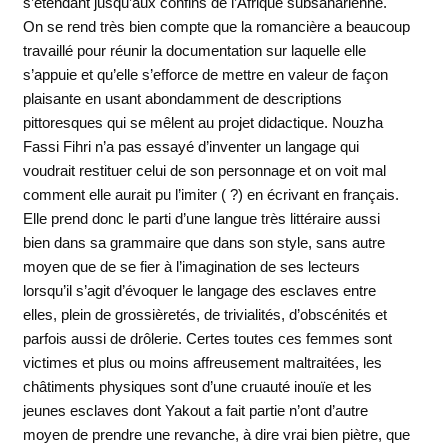
s’étendant jusqu’aux confins de l’Afrique subsaharienne.
On se rend très bien compte que la romancière a beaucoup
travaillé pour réunir la documentation sur laquelle elle
s’appuie et qu’elle s’efforce de mettre en valeur de façon
plaisante en usant abondamment de descriptions
pittoresques qui se mêlent au projet didactique. Nouzha
Fassi Fihri n’a pas essayé d’inventer un langage qui
voudrait restituer celui de son personnage et on voit mal
comment elle aurait pu l’imiter ( ?) en écrivant en français.
Elle prend donc le parti d’une langue très littéraire aussi
bien dans sa grammaire que dans son style, sans autre
moyen que de se fier à l’imagination de ses lecteurs
lorsqu’il s’agit d’évoquer le langage des esclaves entre
elles, plein de grossièretés, de trivialités, d’obscénités et
parfois aussi de drôlerie. Certes toutes ces femmes sont
victimes et plus ou moins affreusement maltraitées, les
châtiments physiques sont d’une cruauté inouïe et les
jeunes esclaves dont Yakout a fait partie n’ont d’autre
moyen de prendre une revanche, à dire vrai bien piètre, que