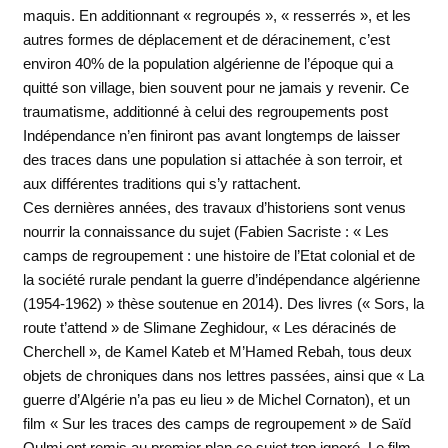
maquis. En additionnant « regroupés », « resserrés », et les
autres formes de déplacement et de déracinement, c’est
environ 40% de la population algérienne de l’époque qui a
quitté son village, bien souvent pour ne jamais y revenir. Ce
traumatisme, additionné à celui des regroupements post
Indépendance n’en finiront pas avant longtemps de laisser
des traces dans une population si attachée à son terroir, et
aux différentes traditions qui s’y rattachent.
Ces dernières années, des travaux d’historiens sont venus
nourrir la connaissance du sujet (Fabien Sacriste : « Les
camps de regroupement : une histoire de l’Etat colonial et de
la société rurale pendant la guerre d’indépendance algérienne
(1954-1962) » thèse soutenue en 2014). Des livres (« Sors, la
route t’attend » de Slimane Zeghidour, « Les déracinés de
Cherchell », de Kamel Kateb et M’Hamed Rebah, tous deux
objets de chroniques dans nos lettres passées, ainsi que « La
guerre d’Algérie n’a pas eu lieu » de Michel Cornaton), et un
film « Sur les traces des camps de regroupement » de Saïd
Oulmi ont remis au premier plan ce sujet trop ignoré. Le film