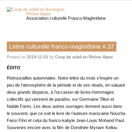
Skip
to
content
Coup 
Association culturelle Franco-Maghrébine
soleil
Auverg
Lettre culturelle franco-maghrébine
Lettre culturelle franco-maghrébine # 37
Rhôn
Posted on
2019-11-01
by
Coup de soleil en Rhône-Alpes
Alpe
ÉDITO
Retrouvailles automnales. Notre lettre du mois s’inspire un
peu de l’atmosphère de la période et de ses rituels, en saluant
deux grands disparus, à l’occasion de livres-hommages
collectifs qui viennent de paraître, sur Germaine Tillon et
Nabile Farès. Les deux autres ouvrages donnent aussi dans
le souvenir, que ce soit le livre de l’auteure marocaine Nouzha
Fassi Fihri et celui du franco-kabyle Jean-Louis Mohand Paul.
Souvenirs encore avec la film de Dorothée Myriam Kellou