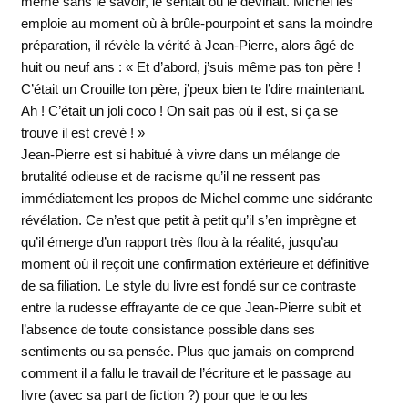
même sans le savoir, le sentait ou le devinait. Michel les
emploie au moment où à brûle-pourpoint et sans la moindre
préparation, il révèle la vérité à Jean-Pierre, alors âgé de
huit ou neuf ans : « Et d’abord, j’suis même pas ton père !
C’était un Crouille ton père, j’peux bien te l’dire maintenant.
Ah ! C’était un joli coco ! On sait pas où il est, si ça se
trouve il est crevé ! »
Jean-Pierre est si habitué à vivre dans un mélange de
brutalité odieuse et de racisme qu’il ne ressent pas
immédiatement les propos de Michel comme une sidérante
révélation. Ce n’est que petit à petit qu’il s’en imprègne et
qu’il émerge d’un rapport très flou à la réalité, jusqu’au
moment où il reçoit une confirmation extérieure et définitive
de sa filiation. Le style du livre est fondé sur ce contraste
entre la rudesse effrayante de ce que Jean-Pierre subit et
l’absence de toute consistance possible dans ses
sentiments ou sa pensée. Plus que jamais on comprend
comment il a fallu le travail de l’écriture et le passage au
livre (avec sa part de fiction ?) pour que le ou les