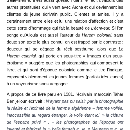
d’elle-même. Il est aussi question dans le récit d’Alloula des
autres prostituées qui vivent avec Aïcha et qui deviennent les
clientes du jeune écrivain public. Clientes et amies, il y a
certainement entre elles et lui une relation d’affection et c’est
cette sorte d’hommage qui fait la beauté de
L’écriveur.
Si l’on
songe qu’Alloula est aussi l’auteur du
Harem colonial
, sans
doute son texte le plus connu, on est frappé par le contraste :
douceur qui se dégage du récit posthume, alors que
Le
Harem colonial,
qui
porte en sous-titre « Images d’un sous-
érotisme » suggère que les photographies qui composent le
livre, et qui sont d’époque coloniale comme le titre l’indique,
exposent violemment les jeunes femmes (parfois très jeunes)
à un voyeurisme sans vergogne.
A propos de ce livre paru en 1981, l’écrivain marocain Tahar
Ben jelloun écrivait :
N’ayant pas pu saisir par la photographie
la réalité et l’intimité de la femme algérienne – femme voilée,
inaccessible au regard étranger, le voile étant ici » la clôture
de l’espace privé « , – les photographes de l’époque ont
inventé et fabriqué la » belle fatmah « , la » Mauresque « , la