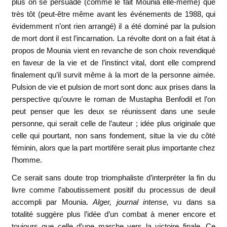
plus on se persuade (comme le fait Mounia elle-même) que
très tôt (peut-être même avant les événements de 1988, qui
évidemment n’ont rien arrangé) il a été dominé par la pulsion
de mort dont il est l’incarnation. La révolte dont on a fait état à
propos de Mounia vient en revanche de son choix revendiqué
en faveur de la vie et de l’instinct vital, dont elle comprend
finalement qu’il survit même à la mort de la personne aimée.
Pulsion de vie et pulsion de mort sont donc aux prises dans la
perspective qu’ouvre le roman de Mustapha Benfodil et l’on
peut penser que les deux se réunissent dans une seule
personne, qui serait celle de l’auteur ; idée plus originale que
celle qui pourtant, non sans fondement, situe la vie du côté
féminin, alors que la part mortifère serait plus importante chez
l’homme.
Ce serait sans doute trop triomphaliste d’interpréter la fin du
livre comme l’aboutissement positif du processus de deuil
accompli par Mounia.
Alger, journal intense,
vu dans sa
totalité suggère plus l’idée d’un combat à mener encore et
toujours que celle d’une marche vers la victoire finale. Ce