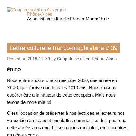
Skip
to
content
Coup 
Association culturelle Franco-Maghrébine
soleil
Auverg
Lettre culturelle franco-maghrébine
Lettre culturelle franco-maghrébine # 39
Rhôn
Posted on
2019-12-30
by
Coup de soleil en Rhône-Alpes
Alpe
ÉDITO
Nous entrons dans une année rare, 2020, une année en
X0X0, qui n’arrive que tous les 1010 ans. Nous n’osons
espérer être à la hauteur de cette exception. Mais nous
ferons de notre mieux!
C’est l’occasion de présenter à nos lectrices et lecteurs nos
vœux bien amicaux et ensoleillés comme il se doit, pour que
cette année vous enrichisse en joies multiples, en rencontres,
en découvertes…