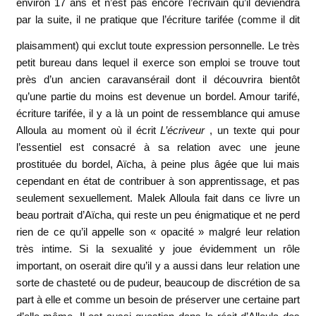
environ 17 ans et n’est pas encore l’écrivain qu’il deviendra
par la suite, il ne pratique que l’écriture tarifée (comme il dit
plaisamment) qui exclut toute
expression personnelle. Le très
petit bureau dans lequel il exerce son emploi se trouve tout
près d’un ancien caravansérail dont il découvrira bientôt
qu’une partie du moins est devenue un bordel. Amour tarifé,
écriture tarifée, il y a là un point de ressemblance qui amuse
Alloula au moment où il écrit
L’écriveur
, un texte qui pour
l’essentiel est consacré à sa relation avec une jeune
prostituée du bordel, Aïcha, à peine plus âgée que lui mais
cependant en état de contribuer à son apprentissage, et pas
seulement sexuellement. Malek Alloula fait dans ce livre un
beau portrait d’Aïcha, qui reste un peu énigmatique et ne perd
rien de ce qu’il appelle son « opacité » malgré leur relation
très intime. Si la sexualité y joue évidemment un rôle
important, on oserait dire qu’il y a aussi dans leur relation une
sorte de chasteté ou de pudeur, beaucoup de discrétion de sa
part à elle et comme un besoin de préserver une certaine part