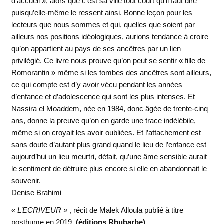
d’accueil », alors que c’est sa ville tout court qu’il faut dire
puisqu’elle-même le ressent ainsi. Bonne leçon pour les
lecteurs que nous sommes et qui, quelles que soient par
ailleurs nos positions idéologiques, aurions tendance à croire
qu’on appartient au pays de ses ancêtres par un lien
privilégié. Ce livre nous prouve qu’on peut se sentir « fille de
Romorantin » même si les tombes des ancêtres sont ailleurs,
ce qui compte est d’y avoir vécu pendant les années
d’enfance et d’adolescence qui sont les plus intenses. Et
Nassira el Moaddem, née en 1984, donc âgée de trente-cinq
ans, donne la preuve qu’on en garde une trace indélébile,
même si on croyait les avoir oubliées. Et l’attachement est
sans doute d’autant plus grand quand le lieu de l’enfance est
aujourd’hui un lieu meurtri, défait, qu’une âme sensible aurait
le sentiment de détruire plus encore si elle en abandonnait le
souvenir.
Denise Brahimi
« L’ECRIVEUR »
, récit de Malek Alloula publié à titre
posthume en 2019,
(éditions Rhubarbe)