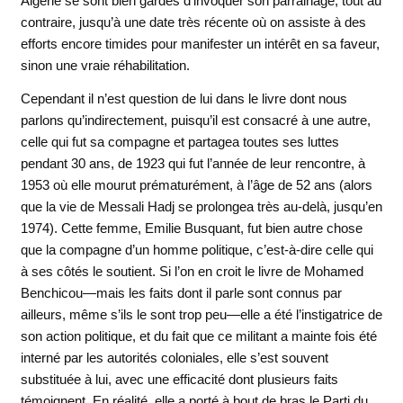
Algérie se sont bien gardés d’invoquer son parrainage, tout au
contraire, jusqu’à une date très récente où on assiste à des
efforts encore timides pour manifester un intérêt en sa faveur,
sinon une vraie réhabilitation.
Cependant il n’est question de lui dans le livre dont nous
parlons qu’indirectement, puisqu’il est consacré à une autre,
celle qui fut sa compagne et partagea toutes ses luttes
pendant 30 ans, de 1923 qui fut l’année de leur rencontre, à
1953 où elle mourut prématurément, à l’âge de 52 ans (alors
que la vie de Messali Hadj se prolongea très au-delà, jusqu’en
1974). Cette femme, Emilie Busquant, fut bien autre chose
que la compagne d’un homme politique, c’est-à-dire celle qui
à ses côtés le soutient. Si l’on en croit le livre de Mohamed
Benchicou—mais les faits dont il parle sont connus par
ailleurs, même s’ils le sont trop peu—elle a été l’instigatrice de
son action politique, et du fait que ce militant a mainte fois été
interné par les autorités coloniales, elle s’est souvent
substituée à lui, avec une efficacité dont plusieurs faits
témoignent. En réalité, elle a porté à bout de bras le Parti du