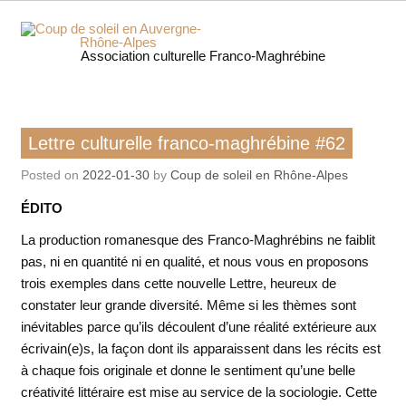
Skip
to
content
Coup 
Association culturelle Franco-Maghrébine
soleil
Auverg
Lettre culturelle franco-maghrébine
Lettre culturelle franco-maghrébine #62
Rhôn
Posted on
2022-01-30
by
Coup de soleil en Rhône-Alpes
Alpe
ÉDITO
La production romanesque des Franco-Maghrébins ne faiblit
pas, ni en quantité ni en qualité, et nous vous en proposons
trois exemples dans cette nouvelle Lettre, heureux de
constater leur grande diversité. Même si les thèmes sont
inévitables parce qu’ils découlent d’une réalité extérieure aux
écrivain(e)s, la façon dont ils apparaissent dans les récits est
à chaque fois originale et donne le sentiment qu’une belle
créativité littéraire est mise au service de la sociologie. Cette