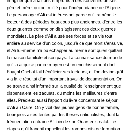
imaginer qu’il a fait des emprunts à des souvenirs de ses
père et mère, qui ont milité pour l’indépendance de l’Algérie.
Le personnage d’Ali est intéressant parce qu’il ramène le
lecteur à des périodes beaucoup plus anciennes, d’entre les
deux guerres comme on dit s’agissant des deux guerres
mondiales. Le père d’Ali a usé ses forces et sa vie tout
entière au service d’un colon, jusqu’à ce que mort s’ensuive,
et Ali lui-même n’a pu échapper au même sort qu’en quittant
la maison familiale et son pays. La connaissance du monde
qu’il a acquise par ce moyen est un enrichissement dont
Fayçal Chehat fait bénéficier ses lecteurs, et l’on devine qu’il
y a là le résultat d’un important travail de documentation. On
se trouve ainsi informé sur la qualité de l’enseignement que
dispensaient les zaouïas, du moins les meilleures d’entre
elles. Précieux aussi l’apport du livre concernant le séjour
d’Ali au Caire. On y voit des jeunes gens de bonne famille,
bourgeois aisés tentés par les thèses nationalistes, dont la
fréquentation entraîne Ali loin de son Ouarsenis natal. Les
étapes qu’il franchit rappellent les romans dits de formation