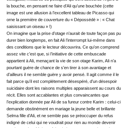
la bouche, en pensant ne faire d’Ali qu’une bouchée (cette
image est une allusion à l’excellent tableau de Picasso qui
orne la première de couverture du « Dépossédé » : « Chat
saisissant un oiseau » !)
On imagine que la prise d’otage n’aurait de toute façon pas pu
durer bien longtemps, en fait Ali l’interrompt lui-même dans
des conditions que le lecteur découvrira. Ce qu’on comprend
assez vite c’est que, si l’initiative de cette embuscade
appartient à Ali, menaçant la vie de son otage Karim, Ali n’a
pourtant guère de chance de s’en tirer à son avantage et
d’ailleurs il ne semble guère y avoir pensé. Il agit comme il le
fait parce qu’il est complétement désespéré, d’un désespoir
suicidaire dont les raisons multiples apparaissent au cours du
récit. Elles sont accablantes et plus convaincantes que
l’explication donnée par Ali de sa fureur contre Karim : celui-ci
demande obstinément en mariage la jeune belle et brillante
Selma fille d’Ali, et ne semble pas se préoccuper du refus
indigné de celui qui ne voudrait pour rien au monde devenir