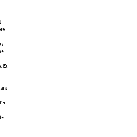
t
ère
us
he
. Et
s
tant
d’en
t
le