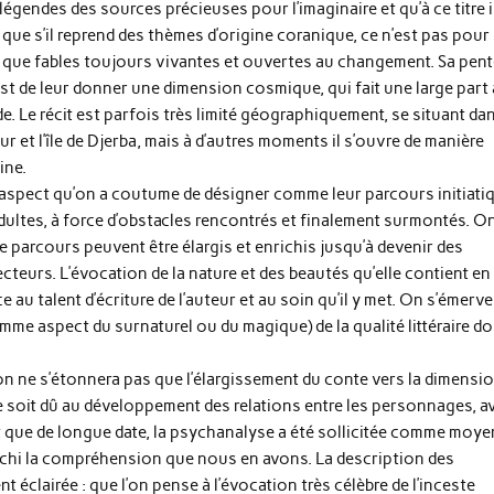
égendes des sources précieuses pour l’imaginaire et qu’à ce titre i
 que s’il reprend des thèmes d’origine coranique, ce n’est pas pour
nt que fables toujours vivantes et ouvertes au changement. Sa pen
est de leur donner une dimension cosmique, qui fait une large part 
de. Le récit est parfois très limité géographiquement, se situant da
r et l’île de Djerba, mais à d’autres moments il s’ouvre de manière
ine.
 aspect qu’on a coutume de désigner comme leur parcours initiati
adultes, à force d’obstacles rencontrés et finalement surmontés. O
 parcours peuvent être élargis et enrichis jusqu’à devenir des
cteurs. L’évocation de la nature et des beautés qu’elle contient en
 au talent d’écriture de l’auteur et au soin qu’il y met. On s’émervei
 comme aspect du surnaturel ou du magique) de la qualité littéraire d
n ne s’étonnera pas que l’élargissement du conte vers la dimensi
soit dû au développement des relations entre les personnages, a
it que de longue date, la psychanalyse a été sollicitée comme moye
nrichi la compréhension que nous en avons. La description des
t éclairée : que l’on pense à l’évocation très célèbre de l’inceste