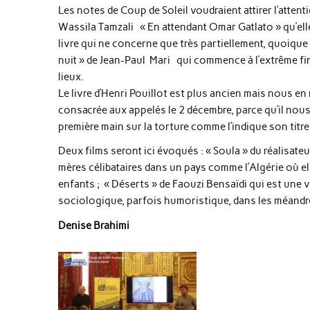
Les notes de Coup de Soleil voudraient attirer l’atte
Wassila Tamzali « En attendant Omar Gatlato » qu’ell
livre qui ne concerne que très partiellement, quoique t
nuit » de Jean-Paul Mari qui commence à l’extrême fin
lieux.
Le livre d’Henri Pouillot est plus ancien mais nous en
consacrée aux appelés le 2 décembre, parce qu’il nou
première main sur la torture comme l’indique son titre :
Deux films seront ici évoqués : « Soula » du réalisate
mères célibataires dans un pays comme l’Algérie où el
enfants ; « Déserts » de Faouzi Bensaïdi qui est une
sociologique, parfois humoristique, dans les méandre
Denise Brahimi