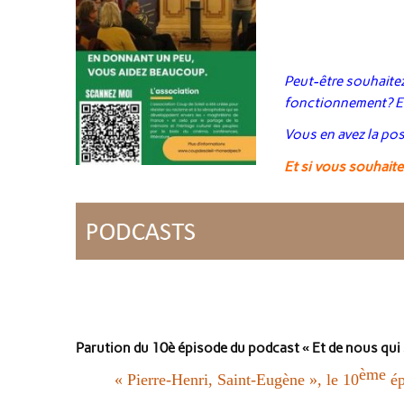
Peut-être souhaitez
fonctionnement? Et
Vous en avez la poss
Et si vous souhaitez
Parution du 10è épisode du podcast « Et de nous qui
ème
« Pierre-Henri, Saint-Eugène », le 10
ép