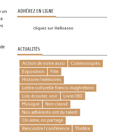
ADHÉREZ EN LIGNE
e un
la
es
cliquez sur Helloasso
 de
ACTUALITÉS
Action de notre asso
Communiqués
Exposition
Film
Histoire / mémoires
Lettre culturelle franco-maghrébine
Lire, écouter, voir
Livre / BD
Musique
Non classé
Nos adhérents ont du talent
On aime, on partage
Rencontre / conférence
Théâtre