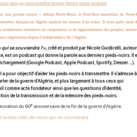
-nous-qui-se-souviendra/pierre-henri-saint-eugene
ait une grande nation
» affirme Pierre-Henri, le Pied-Noir marseillais de Notre
metières français en Algérie analyse les raisons d’un échec. Il nous parle aussi 
ses nombreuses initiatives de coopération et de rapprochement des peuples, menées
 franco-algériennes depuis l’indépendance de l’Algérie.
 qui se souviendra ? »,
créé et produit par Nicole Guidicelli, auteu
, est un podcast qui donne la parole aux derniers pieds-noirs. Il 
éléchargement (Google Podcast, Apple Podcast, Spotify, Deezer…).
pour objectif d’aider les pieds-noirs à transmettre. Il s’adresse à
er de la guerre d’Algérie, et plus largement à tous ceux qui
’exil comme acte fondateur ainsi que les questions d’identité,
uestion de la transmission et de la mémoire des pieds-noirs.
e
émoration du 60
anniversaire de la fin de la guerre d’Algérie.
st.ausha.co/et-de-nous-qui-se-souviendra