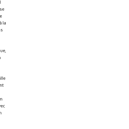
l
 se
te
à la
ns
que,
n
lle
ont
on
vec
n