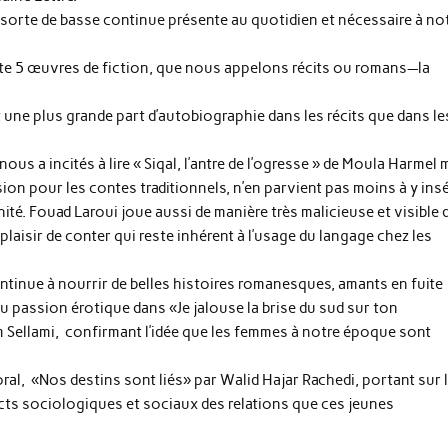
sorte de basse continue présente au quotidien et nécessaire à no
e 5 œuvres de fiction, que nous appelons récits ou romans—la
nt une plus grande part d’autobiographie dans les récits que dans le
us a incités à lire « Siqal, l’antre de l’ogresse » de Moula Harmel 
sion pour les contes traditionnels, n’en parvient pas moins à y ins
é. Fouad Laroui joue aussi de manière très malicieuse et visible 
 plaisir de conter qui reste inhérent à l’usage du langage chez les
ntinue à nourrir de belles histoires romanesques, amants en fuite
 passion érotique dans «Je jalouse la brise du sud sur ton
m Sellami, confirmant l’idée que les femmes à notre époque sont
al, «Nos destins sont liés» par Walid Hajar Rachedi, portant sur 
ects sociologiques et sociaux des relations que ces jeunes