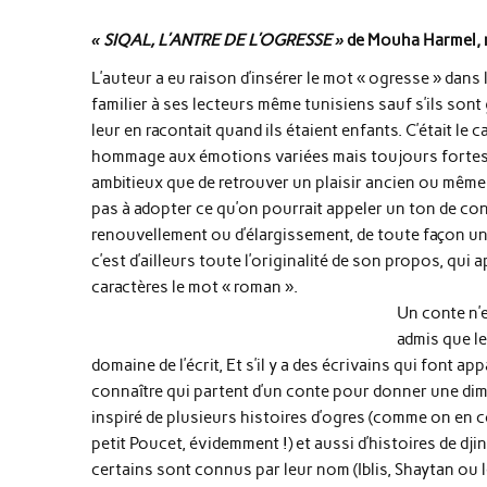
« SIQAL, L’ANTRE DE L’OGRESSE »
de Mouha Harmel, 
L’auteur a eu raison d’insérer le mot « ogresse » dans le
familier à ses lecteurs même tunisiens sauf s’ils son
leur en racontait quand ils étaient enfants. C’était le
hommage aux émotions variées mais toujours fortes qu
ambitieux que de retrouver un plaisir ancien ou même 
pas à adopter ce qu’on pourrait appeler un ton de cont
renouvellement ou d’élargissement, de toute façon un 
c’est d’ailleurs toute l’originalité de son propos, qui a
caractères le mot « roman ».
Un conte n’e
admis que le
domaine de l’écrit, Et s’il y a des écrivains qui font 
connaître qui partent d’un conte pour donner une di
inspiré de plusieurs histoires d’ogres (comme on en 
petit Poucet, évidemment !) et aussi d’histoires de dj
certains sont connus par leur nom (Iblis, Shaytan o