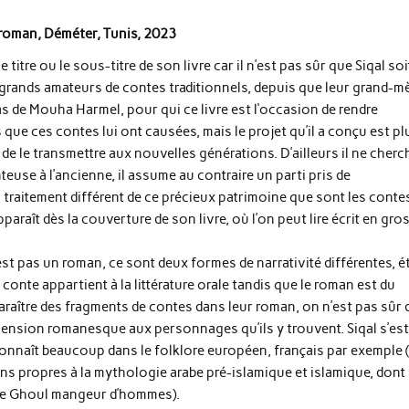
roman, Déméter, Tunis, 2023
 titre ou le sous-titre de son livre car il n’est pas sûr que Siqal soi
t grands amateurs de contes traditionnels, depuis que leur grand-m
 cas de Mouha Harmel, pour qui ce livre est l‘occasion de rendre
e ces contes lui ont causées, mais le projet qu’il a conçu est pl
de le transmettre aux nouvelles générations. D’ailleurs il ne cherc
euse à l’ancienne, il assume au contraire un parti pris de
traitement différent de ce précieux patrimoine que sont les contes
pparaît dès la couverture de son livre, où l’on peut lire écrit en gro
st pas un roman, ce sont deux formes de narrativité différentes, é
 conte appartient à la littérature orale tandis que le roman est du
apparaître des fragments de contes dans leur roman, on n’est pas sûr 
mension romanesque aux personnages qu’ils y trouvent. Siqal s’es
connaît beaucoup dans le folklore européen, français par exemple (
inns propres à la mythologie arabe pré-islamique et islamique, dont
u le Ghoul mangeur d’hommes).