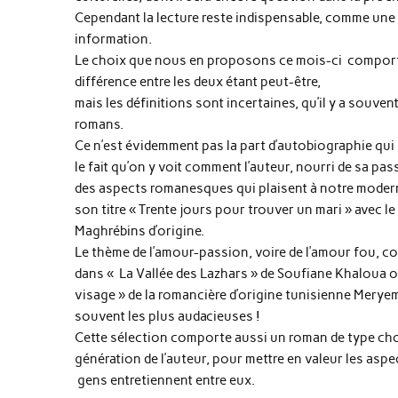
Cependant la lecture reste indispensable, comme une 
information.
Le choix que nous en proposons ce mois-ci comport
différence entre les deux étant peut-être,
mais les définitions sont incertaines, qu’il y a souve
romans.
Ce n’est évidemment pas la part d’autobiographie qui no
le fait qu’on y voit comment l’auteur, nourri de sa pas
des aspects romanesques qui plaisent à notre modernit
son titre « Trente jours pour trouver un mari » avec le
Maghrébins d’origine.
Le thème de l’amour-passion, voire de l’amour fou, co
dans « La Vallée des Lazhars » de Soufiane Khaloua ou
visage » de la romancière d’origine tunisienne Merye
souvent les plus audacieuses !
Cette sélection comporte aussi un roman de type chor
génération de l’auteur, pour mettre en valeur les asp
gens entretiennent entre eux.