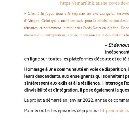
https://smartlink.ausha.co/et-de
«
C’est à la façon dont elle respecte ses anciens qu’on reconn
d’Afrique. Celui qui a mené croisade pour la réhabilitation des ci
réussites, et notamment le retour des Pieds-Noirs en Algérie. De 
manière d’un entrepreneur, il retire une vision claire des relations
«
Et de nous
indépendante
en ligne sur toutes les plateformes d’écoute et de t
Hommage à une communauté en voie de disparition, il a 
leurs descendants, aux enseignants qui souhaitent parl
s’intéressent aux exils et à la résilience.
Il interroge l
d’invisibilité et d’intégration. Il pose également la q
Le projet a démarré en janvier 2022, année de comm
Pour écouter les épisodes déjà parus :
https://podca