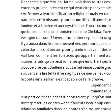
Il est certain que Mouha Harmel voit dans toutes ces l
entend y puiser librement ce qui veut dire par exemple
conformer à leur signification religieuse mais en ta
naturelle, enrichissante pour les motifs qu’il aborde, 
lumière et à l’ombre et aux mystères de l’ordre du mon
quelques lieux du sud tunisien tels que Chebika, Tozeu
vertigineuse sur l’Univers tout entier depuis son orig
Il y a aussi dans le cheminement des personnages un
celui dont ils ont besoin pour grandir et devenir des 
voit bien comment les épisodes qui appartiennent à ce
moments tels qu’un récit romanesque en offre à ses le
occupe une part d’ailleurs tout à fait remarquable grâce
souvent à le lire (et là il ne s’agit pas de merveilleux
le conte ainsi remanié est capable de faire preuve.
Cependant o
romanesque 
leur part de conscient et d’inconscient, puisqu’on sa
d’interpréter les contes —et a d’ailleurs beaucoup e
relations familiales dans les contes s’en trouve souven