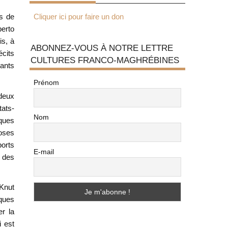
Cliquer ici pour faire un don
es de
erto
is, à
ABONNEZ-VOUS À NOTRE LETTRE
écits
CULTURES FRANCO-MAGHRÉBINES
rants
Prénom
 deux
tats-
Nom
iques
hoses
ports
E-mail
 des
 Knut
iques
er la
i est