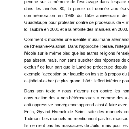
penche sur la mémoire de l’esclavage dans l’espace na
dans les années 80, la parole est donnée aux écrivai
commémoration en 1998 du 150e anniversaire de l’a
Guadeloupe pour protester contre ce processus de « mét
loi Taubira en 2001 et à la refonte des manuels en 2009.
Comment « modeler une identité musulmane allemande »
de Rhénanie-Palatinat. Dans l’approche libérale, l’intég
l’école sur le même pied que les autres religions l’ens
pas absent, mais, non sans susciter des réponses de ces
exclusif de leur part que le Land se préoccupe depuis
exemple l’acception sur laquelle on insiste à propos du ji
al-jihâd al-akbar (le plus grand jihâd : l’effort intérieur pour
Dans son texte « nous n’avons rien contre les ho
construction des « non-hétérosexuels » comme des « a
anti-oppressive norvégienne apprend ainsi à faire avec l
Enfin, Øyvind Hvenekilde Seim traite des manuels cro
Tudman. Les manuels ne mentionnent pas les massacres
Ils ne nient pas les massacres de Juifs, mais pour les