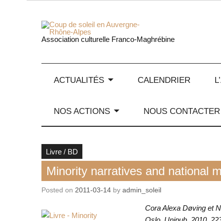
Skip
to
content
Coup de
Association culturelle Franco-Maghrébine
ACTUALITÉS
CALENDRIER
L
NOS ACTIONS
NOUS CONTACTER
Livre / BD
Minority narratives and national
Posted on
2011-03-14
by
admin_soleil
Cora Alexa Døving et N
Oslo, Unipub, 2010, 22