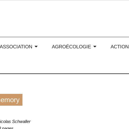
 soleil en Auvergne-Rhône
’ASSOCIATION
AGROÉCOLOGIE
ACTION
 memory
icolas Schwaller
3 pages