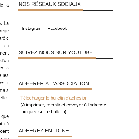
NOS RÉSEAUX SOCIAUX
de la
e. La
Instagram
Facebook
rvège
trôle
 : en
SUIVEZ-NOUS SUR YOUTUBE
ament
 d’un
er la
e les
ens »
ADHÉRER À L’ASSOCIATION
rmais
lles
Télécharger le bulletin d'adhésion
(A imprimer, remplir et envoyer à l'adresse
indiquée sur le bulletin)
rique
nt où
ADHÉREZ EN LIGNE
ncent
ce de