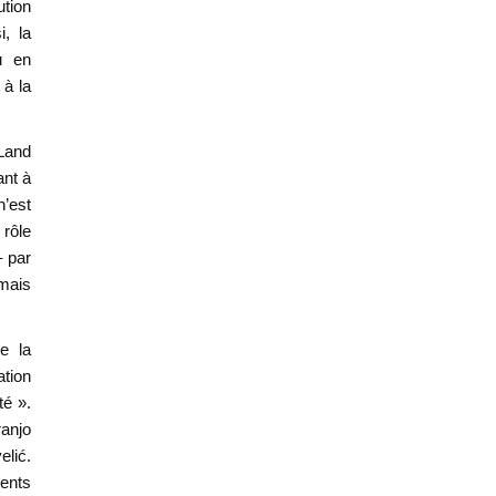
ution
, la
u en
 à la
Land
ant à
n’est
 rôle
– par
 mais
e la
ation
té ».
anjo
lić.
cents