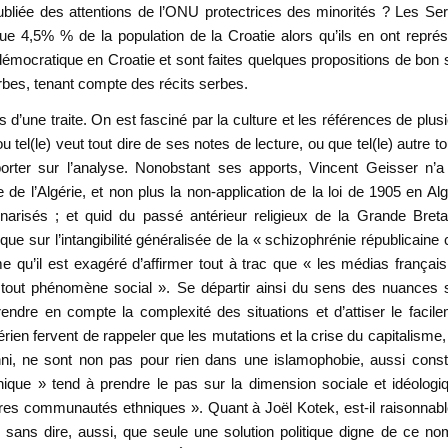
oubliée des attentions de l’ONU protectrices des minorités ? Les Se
que 4,5% % de la population de la Croatie alors qu’ils en ont repré
émocratique en Croatie et sont faites quelques propositions de bon
erbes, tenant compte des récits serbes.
 d’une traite. On est fasciné par la culture et les références de plus
u tel(le) veut tout dire de ses notes de lecture, ou que tel(le) autre t
mporter sur l’analyse. Nonobstant ses apports, Vincent Geisser n’
de l’Algérie, et non plus la non-application de la loi de 1905 en Alg
narisés ; et quid du passé antérieur religieux de la Grande Bret
ue sur l’intangibilité généralisée de la « schizophrénie républicaine
ême qu’il est exagéré d’affirmer tout à trac que « les médias français
ser tout phénomène social ». Se départir ainsi du sens des nuances
rendre en compte la complexité des situations et d’attiser le facil
sérien fervent de rappeler que les mutations et la crise du capitalisme, 
ni, ne sont non pas pour rien dans une islamophobie, aussi const
hnique » tend à prendre le pas sur la dimension sociale et idéologi
res communautés ethniques ». Quant à Joël Kotek, est-il raisonnab
sans dire, aussi, que seule une solution politique digne de ce n