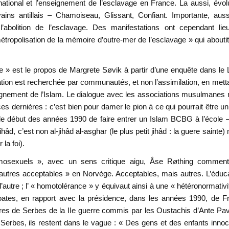
tional et l’enseignement de l’esclavage en France. La aussi, évol
ns antillais – Chamoiseau, Glissant, Confiant. Importante, aussi
bolition de l’esclavage. Des manifestations ont cependant lie
ropolisation de la mémoire d’outre-mer de l’esclavage » qui aboutit
 est le propos de Margrete Søvik à partir d’une enquête dans le 
ration est recherchée par communautés, et non l’assimilation, en mett
eignement de l’Islam. Le dialogue avec les associations musulmanes 
 dernières : c’est bien pour damer le pion à ce qui pourrait être un
 le début des années 1990 de faire entrer un Islam BCBG à l’école 
hâd, c’est non al-jihâd al-asghar (le plus petit jihâd : la guere sainte)
 la foi).
mosexuels », avec un sens critique aigu, Åse Røthing comment
utres acceptables » en Norvège. Acceptables, mais autres. L’éduc
’autre ; l’ « homotolérance » y équivaut ainsi à une « hétéronormativi
ates, en rapport avec la présidence, dans les années 1990, de Fr
 de Serbes de la IIe guerre commis par les Oustachis d’Ante Pave
 Serbes, ils restent dans le vague : « Des gens et des enfants inno