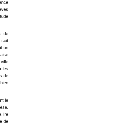
dance
laves
tude
es de
 soit
it-on
laise
ville
u les
is de
 bien
nt le
hèse.
 lire
ne de