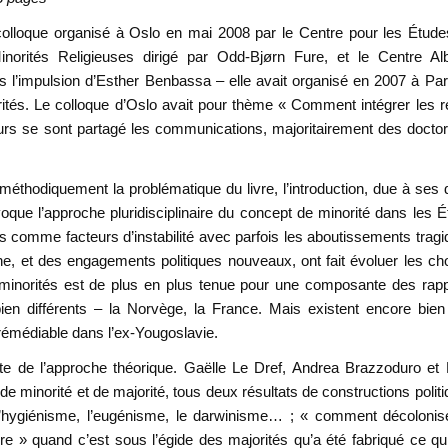
 colloque organisé à Oslo en mai 2008 par le Centre pour les Étud
inorités Religieuses dirigé par Odd-Bjørn Fure, et le Centre Alb
 l’impulsion d’Esther Benbassa – elle avait organisé en 2007 à Par
rités. Le colloque d’Oslo avait pour thème « Comment intégrer les r
urs se sont partagé les communications, majoritairement des docto
thodiquement la problématique du livre, l’introduction, due à ses
que l’approche pluridisciplinaire du concept de minorité dans les É
es comme facteurs d’instabilité avec parfois les aboutissements trag
he, et des engagements politiques nouveaux, ont fait évoluer les c
s minorités est de plus en plus tenue pour une composante des rap
en différents – la Norvège, la France. Mais existent encore bien
irrémédiable dans l’ex-Yougoslavie.
raite de l’approche théorique. Gaëlle Le Dref, Andrea Brazzoduro et
 de minorité et de majorité, tous deux résultats de constructions polit
, l’hygiénisme, l’eugénisme, le darwinisme… ; « comment décolonis
e » quand c’est sous l’égide des majorités qu’a été fabriqué ce qu