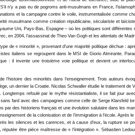
re. S’il n’y a pas eu de pogroms anti-musulmans en France, l’islamop
anations et la campagne contre le voile, instrumentalisée comme c
rité musulmane comme création républicaine, séculariste et laïcist
Royaume Uni, Pays-Bas, Espagne – où les politiques sont différentes
avec, en 2004, l’assassinat de Theo Van Gogh et les attentats de Madr
type de « minorité », provenant d’une majorité politique déchue : apr
cistes italiens se regroupent dans le MSI de Giorio Almirante. Par
ique : il invente une troisième voie politique et devient un interloc
de l’histoire des minorités dans l’enseignement. Trois auteurs évo
ège, un dernier la Croatie. Nicolas Schwaller étudie le traitement de 
 Longtemps refoulé par le mythe résistantialiste, il se fait jour ave
rdé sans fard avec des campagnes comme celle de Serge Klarsfeld lo
 par des historiens français et une évolution salutaire dans les ma
enseignement de la colonisation et de l’immigration à l’école. Après le
ès les silences et les carences, et à cause d’eux, la rupture se pr
 réputée être pièce maîtresse de « l’intégration ». Sébastien Ledo