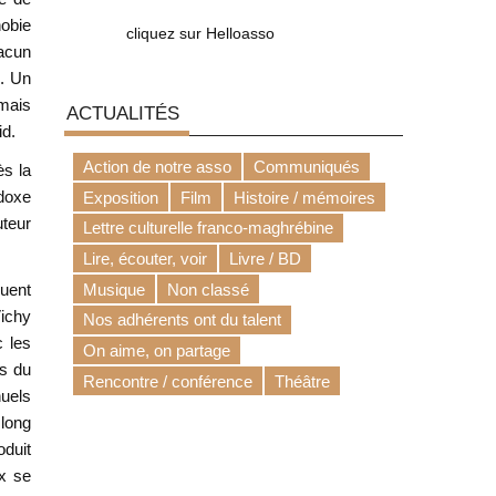
hobie
cliquez sur Helloasso
hacun
e. Un
 mais
ACTUALITÉS
id.
Action de notre asso
Communiqués
ès la
adoxe
Exposition
Film
Histoire / mémoires
uteur
Lettre culturelle franco-maghrébine
Lire, écouter, voir
Livre / BD
quent
Musique
Non classé
Vichy
Nos adhérents ont du talent
c les
On aime, on partage
rs du
Rencontre / conférence
Théâtre
nuels
 long
oduit
ux se