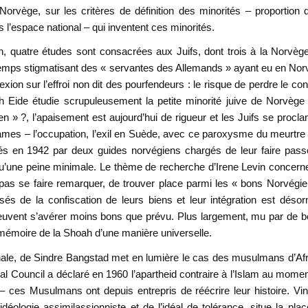
orvège, sur les critères de définition des minorités – proportion 
 l’espace national – qui inventent ces minorités.
on, quatre études sont consacrées aux Juifs, dont trois à la Norvèg
gtemps stigmatisant des « servantes des Allemands » ayant eu en No
xion sur l’effroi non dit des pourfendeurs : le risque de perdre le con
h Eide étudie scrupuleusement la petite minorité juive de Norvège
en » ?, l’apaisement est aujourd’hui de rigueur et les Juifs se procl
 drames – l’occupation, l’exil en Suède, avec ce paroxysme du meurtre
lés en 1942 par deux guides norvégiens chargés de leur faire pass
 qu’une peine minimale. Le thème de recherche d’Irene Levin concern
 pas se faire remarquer, de trouver place parmi les « bons Norvégi
sés de la confiscation de leurs biens et leur intégration est déso
vent s’avérer moins bons que prévu. Plus largement, mu par de be
 mémoire de la Shoah d’une manière universelle.
inale, de Sindre Bangstad met en lumière le cas des musulmans d’Af
ial Council a déclaré en 1960 l’apartheid contraire à l’Islam au mome
 ces Musulmans ont depuis entrepris de réécrire leur histoire. Vi
déologie assimilassionniste et de l’idéal de tolérance, situe la pla