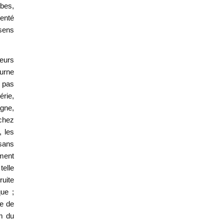
rbes,
senté
 sens
ieurs
ourne
a pas
érie,
agne,
 chez
, les
 sans
ement
telle
ruite
que ;
le de
om du