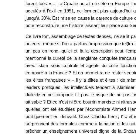
furent tués »… La Croatie aurait-elle été en Europe l’
acculés à l’exil en 1991, ne forment plus aujourd’hui 
jusqu’à 30%. Est mise en cause la carence de culture d
pour reconstruire une histoire laissant leur place aux S
Ce livre fort, assemblage de textes denses, ne se lit pas
auteurs, même si l’on a parfois l’impression que tel(le) o
un peu en rond, qu’ici et là la description peut l’e
mentionné la dureté de la sanglante conquête française 
avec Islam sous contrôle et agents du culte fonction
comparé à la France ? Et on permettra de rester sceptiq
les élites françaises » – il y a élites et élites ; de m
leaders politiques, les intellectuels tendent à islami
dialectiser ne comporte-t-il pas le risque de ne pas p
attisable ? Et ce n’est ni être bourrin marxiste ni althus
qu’elles ont été étudiées par l’économiste Ahmed Hen
politiquement en dérivatif. Chez Claudia Lenz, l’ « et
surprennent des formules comme « la nation et les aut
prêcher un enseignement universel digne de la Shoah 