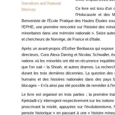
Ce livre est issu d’un
l’Holocauste et des M
Benveniste de l’École Pratique des Hautes Études sous
l’EPHE, une première rencontre sur l’histoire des mino
minoritaires dans une mémoire nationale ». Seize aute
et chercheurs de Norvège, de France et d’Italie.
Après un avant-propos d’Esther Benbassa qui expose mé
directeurs, Cora Alexa Døving et Nicolas Schwaller, évo
nations où les minorités ont été en récurrence inquiété
que l’on sait – la Shoah, et autres drames. La recherc
durant les trois dernières décennies. La question de
humains et des histoires nationales dans des pays bi
blocages – il n’a ainsi pas été possible de remédier à l’
Le livre est organisé en trois parties ; la première t
Kjelstadli s’y interrogent respectivement sur les notions
proscrivant la mixité, appuyées sur l’évolutionnisme
pensée historique » en passant à une « histoire mineur