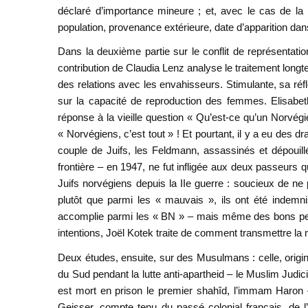
déclaré d’importance mineure ; et, avec le cas de la N
population, provenance extérieure, date d’apparition dans
Dans la deuxième partie sur le conflit de représentati
contribution de Claudia Lenz analyse le traitement lon
des relations avec les envahisseurs. Stimulante, sa réfle
sur la capacité de reproduction des femmes. Elisabet
réponse à la vieille question « Qu’est-ce qu’un Norvégi
« Norvégiens, c’est tout » ! Et pourtant, il y a eu des
couple de Juifs, les Feldmann, assassinés et dépouil
frontière – en 1947, ne fut infligée aux deux passeurs
Juifs norvégiens depuis la IIe guerre : soucieux de ne
plutôt que parmi les « mauvais », ils ont été indemni
accomplie parmi les « BN » – mais même des bons peu
intentions, Joël Kotek traite de comment transmettre la
Deux études, ensuite, sur des Musulmans : celle, orig
du Sud pendant la lutte anti-apartheid – le Muslim Judic
est mort en prison le premier shahîd, l’immam Haron –
Geisser, compte tenu du passé colonial français, de l’i