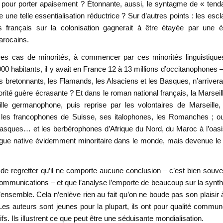
le pour porter apaisement ? Étonnante, aussi, le syntagme de « ten
une telle essentialisation réductrice ? Sur d’autres points : les esc
s français sur la colonisation gagnerait à être étayée par une é
arocains.
tres cas de minorités, à commencer par ces minorités linguistiqu
0 habitants, il y avait en France 12 à 13 millions d’occitanophones –
ons bretonnants, les Flamands, les Alsaciens et les Basques, n’arrivera
té guère écrasante ? Et dans le roman national français, la Marseil
lle germanophone, puis reprise par les volontaires de Marseille, 
 : les francophones de Suisse, ses italophones, les Romanches ; o
Basques… et les berbérophones d’Afrique du Nord, du Maroc à l’oas
langue native évidemment minoritaire dans le monde, mais devenue le
s de regretter qu’il ne comporte aucune conclusion – c’est bien souve
communications – et que l’analyse l’emporte de beaucoup sur la synt
 d’ensemble. Cela n’enlève rien au fait qu’on ne boude pas son plaisir à
s. Les auteurs sont jeunes pour la plupart, ils ont pour qualité commu
fs. Ils illustrent ce que peut être une séduisante mondialisation.