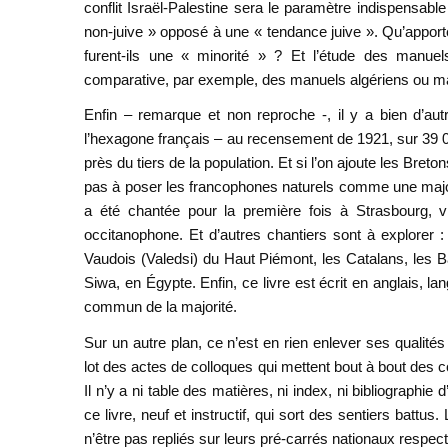
conflit Israël-Palestine sera le paramètre indispensab
non-juive » opposé à une « tendance juive ». Qu’apporte 
furent-ils une « minorité » ? Et l’étude des manuel
comparative, par exemple, des manuels algériens ou m
Enfin – remarque et non reproche -, il y a bien d’au
l’hexagone français – au recensement de 1921, sur 39 00
près du tiers de la population. Et si l’on ajoute les Bret
pas à poser les francophones naturels comme une majori
a été chantée pour la première fois à Strasbourg, vi
occitanophone. Et d’autres chantiers sont à explorer
Vaudois (Valedsi) du Haut Piémont, les Catalans, les 
Siwa, en Égypte. Enfin, ce livre est écrit en anglais, 
commun de la majorité.
Sur un autre plan, ce n’est en rien enlever ses qualité
lot des actes de colloques qui mettent bout à bout des 
Il n’y a ni table des matières, ni index, ni bibliographie
ce livre, neuf et instructif, qui sort des sentiers battu
n’être pas repliés sur leurs pré-carrés nationaux respecti