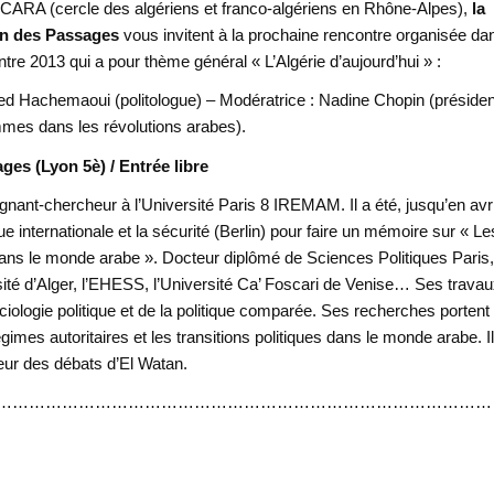
 CARA (cercle des algériens et franco-algériens en Rhône-Alpes),
la
on des Passages
vous invitent à la prochaine rencontre organisée da
re 2013 qui a pour thème général « L’Algérie d’aujourd’hui » :
Hachemaoui (politologue) – Modératrice : Nadine Chopin (présiden
mes dans les révolutions arabes).
ges (Lyon 5è) / Entrée libre
nt-chercheur à l’Université Paris 8 IREMAM. Il a été, jusqu’en avri
que internationale et la sécurité (Berlin) pour faire un mémoire sur « Le
 dans le monde arabe ». Docteur diplômé de Sciences Politiques Paris, 
ersité d’Alger, l’EHESS, l’Université Ca’ Foscari de Venise… Ses trava
ciologie politique et de la politique comparée. Ses recherches portent
égimes autoritaires et les transitions politiques dans le monde arabe. Il
eur des débats d’El Watan.
………………………………………………………………………………