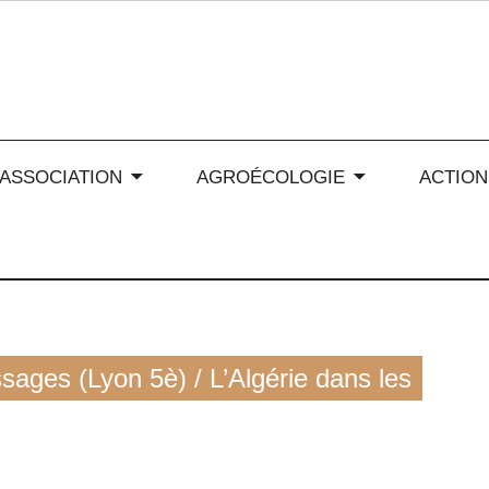
 soleil en Auvergne-Rhône
’ASSOCIATION
AGROÉCOLOGIE
ACTION
sages (Lyon 5è) / L’Algérie dans les