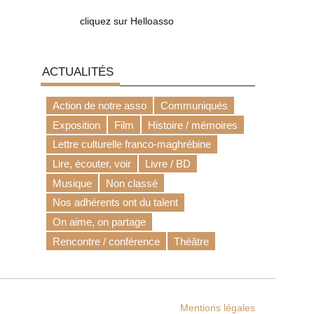
cliquez sur Helloasso
ACTUALITÉS
Action de notre asso
Communiqués
Exposition
Film
Histoire / mémoires
Lettre culturelle franco-maghrébine
Lire, écouter, voir
Livre / BD
Musique
Non classé
Nos adhérents ont du talent
On aime, on partage
Rencontre / conférence
Théâtre
Mentions légales