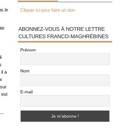
ns le
Cliquer ici pour faire un don
te
ABONNEZ-VOUS À NOTRE LETTRE
CULTURES FRANCO-MAGHRÉBINES
Prénom
l
s
Nom
il a
ux
 sur
E-mail
 est
…