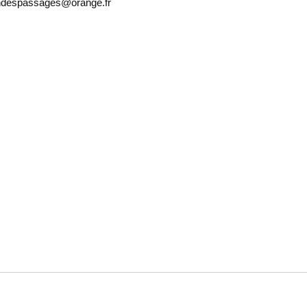
sondespassages@orange.fr