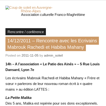
Skip
to
content
Coup 
Association culturelle Franco-Maghrébine
soleil
Auverg
Rencontre / conférence
14/12/2011 – Rencontre avec les Ecrivains
Rhôn
Mabrouk Rachedi et Habiba Mahany
Alpe
Posted on
2011-11-05
by
admin_soleil
14h – A l’association « Le Patio des Ainés » – 5 Rue Louis
Dansard, Lyon 7e
Les écrivains Mabrouk Rachedi et Habiba Mahany « Frère et
sœur » parlerons de leur nouveau roman écrit à « quatre
mains » au édition LATTES :
La Petite Malika
Dès 5 ans, Malika est repérée pour ses dons exceptionnels.