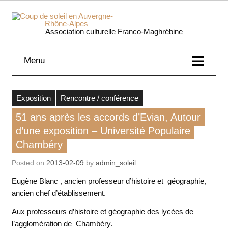
Skip
to
content
Coup 
Association culturelle Franco-Maghrébine
soleil
Menu
Auverg
Rhôn
Exposition
Rencontre / conférence
Alpe
51 ans après les accords d’Evian, Autour
d’une exposition – Université Populaire
Chambéry
Posted on
2013-02-09
by
admin_soleil
Eugène Blanc
, ancien professeur d’histoire et géographie,
ancien chef d’établissement.
Aux professeurs d’histoire et géographie des lycées de
l’agglomération de Chambéry.