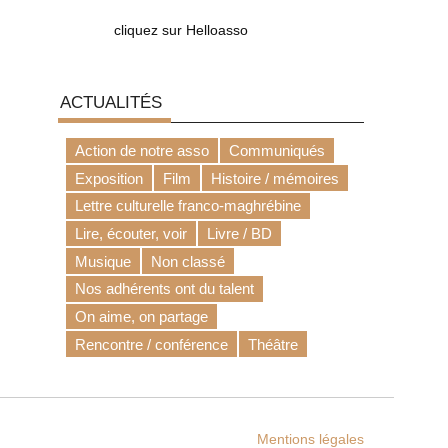
cliquez sur Helloasso
ACTUALITÉS
Action de notre asso
Communiqués
Exposition
Film
Histoire / mémoires
Lettre culturelle franco-maghrébine
Lire, écouter, voir
Livre / BD
Musique
Non classé
Nos adhérents ont du talent
On aime, on partage
Rencontre / conférence
Théâtre
Mentions légales