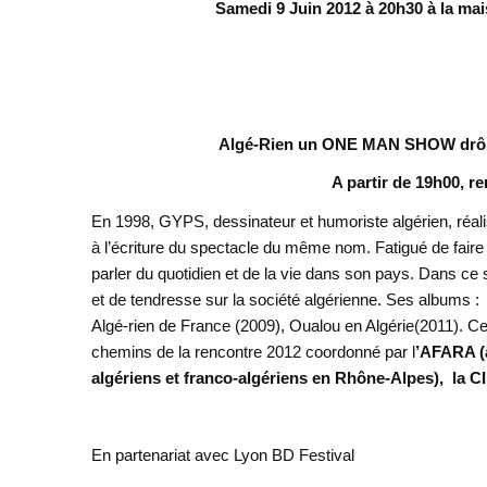
Samedi 9 Juin 2012 à 20h30 à la m
Algé-Rien un ONE MAN SHOW drôle et
A partir de 19h00, r
En 1998, GYPS, dessinateur et humoriste algérien, réali
à l’écriture du spectacle du même nom. Fatigué de faire de
parler du quotidien et de la vie dans son pays. Dans ce s
et de tendresse sur la société algérienne. Ses albums : 
Algé-rien de France (2009), Oualou en Algérie(2011). Ce
chemins de la rencontre 2012 coordonné par l
’AFARA (
algériens et franco-algériens en Rhône-Alpes), la 
En partenariat avec Lyon BD Festival