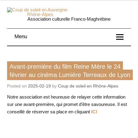
Skip
to
content
Coup 
Association culturelle Franco-Maghrébine
soleil
Menu
Auverg
Rhôn
Film
Avant-première du film Reine Mère le 24
Alpe
février au cinéma Lumière Terreaux de Lyon
Posted on
2025-02-19
by
Coup de soleil en Rhône-Alpes
Notre association est heureuse de relayer cette information
sur une avant-première, qui promet d’être savoureuse. Il est
conseillé de réserver sa place en cliquant
ICI