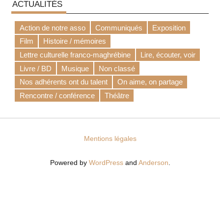
ACTUALITÉS
Action de notre asso
Communiqués
Exposition
Film
Histoire / mémoires
Lettre culturelle franco-maghrébine
Lire, écouter, voir
Livre / BD
Musique
Non classé
Nos adhérents ont du talent
On aime, on partage
Rencontre / conférence
Théâtre
Mentions légales
Powered by
WordPress
and
Anderson
.