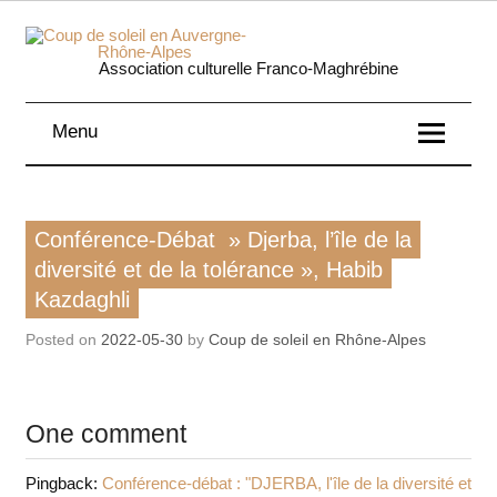
Skip
to
content
Coup 
Association culturelle Franco-Maghrébine
soleil
Menu
Auverg
Rhôn
Lire, écouter, voir
Conférence-Débat » Djerba, l’île de la
Alpe
Rencontre / conférence
diversité et de la tolérance », Habib
Kazdaghli
Posted on
2022-05-30
by
Coup de soleil en Rhône-Alpes
One comment
Pingback:
Conférence-débat : "DJERBA, l'île de la diversité et