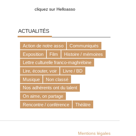
cliquez sur Helloasso
ACTUALITÉS
Action de notre asso
Communiqués
Exposition
Film
Histoire / mémoires
Lettre culturelle franco-maghrébine
Lire, écouter, voir
Livre / BD
Musique
Non classé
Nos adhérents ont du talent
On aime, on partage
Rencontre / conférence
Théâtre
Mentions légales