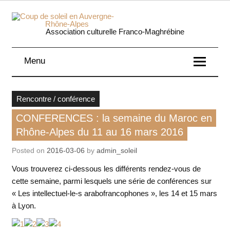
Skip
to
content
Coup 
Association culturelle Franco-Maghrébine
soleil
Menu
Auverg
Rhôn
Rencontre / conférence
Alpe
CONFERENCES : la semaine du Maroc en
Rhône-Alpes du 11 au 16 mars 2016
Posted on
2016-03-06
by
admin_soleil
Vous trouverez ci-dessous les différents rendez-vous de
cette semaine, parmi lesquels une série de conférences sur
« Les intellectuel-le-s arabofrancophones », les 14 et 15 mars
à Lyon.