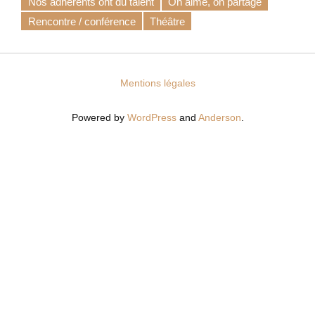
Nos adhérents ont du talent
On aime, on partage
Rencontre / conférence
Théâtre
Mentions légales
Powered by
WordPress
and
Anderson
.