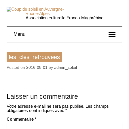
Skip
to
content
Coup 
Association culturelle Franco-Maghrébine
soleil
Menu
Auverg
Rhôn
les_cles_retrouvees
Alpe
Posted on
2016-08-01
by
admin_soleil
Laisser un commentaire
Votre adresse e-mail ne sera pas publiée.
Les champs
obligatoires sont indiqués avec
*
Commentaire
*