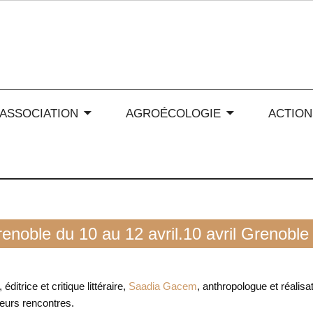
 soleil en Auvergne-Rhône
’ASSOCIATION
AGROÉCOLOGIE
ACTION
renoble du 10 au 12 avril.10 avril Grenoble
, éditrice et critique littéraire,
Saadia Gacem
, anthropologue et réalisa
ieurs rencontres.