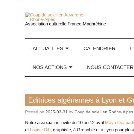
Skip
to
content
Coup de
Association culturelle Franco-Maghrébine
ACTUALITÉS
CALENDRIER
L
NOS ACTIONS
NOUS CONTACTER
Rencontre / conférence
Editrices algériennes à Lyon et G
Posted on
2025-03-31
by
Coup de soleil en Rhône-Alpes
Notre association invite du 10 au 12 avril
Maya Ouabadi
et
Louise Dib
, graphiste, à Grenoble et à Lyon pour plus