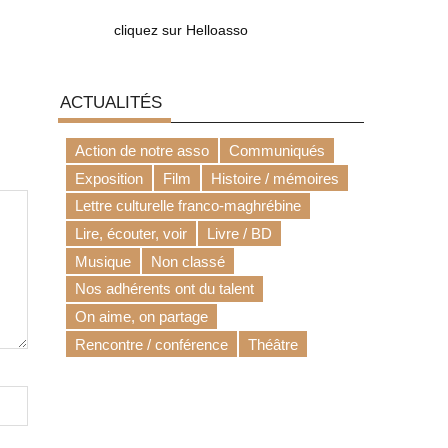
cliquez sur Helloasso
ACTUALITÉS
Action de notre asso
Communiqués
Exposition
Film
Histoire / mémoires
Lettre culturelle franco-maghrébine
Lire, écouter, voir
Livre / BD
Musique
Non classé
Nos adhérents ont du talent
On aime, on partage
Rencontre / conférence
Théâtre