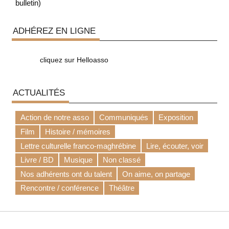
bulletin)
ADHÉREZ EN LIGNE
cliquez sur Helloasso
ACTUALITÉS
Action de notre asso
Communiqués
Exposition
Film
Histoire / mémoires
Lettre culturelle franco-maghrébine
Lire, écouter, voir
Livre / BD
Musique
Non classé
Nos adhérents ont du talent
On aime, on partage
Rencontre / conférence
Théâtre