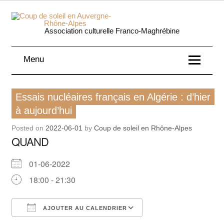
Skip
to
content
Coup 
Association culturelle Franco-Maghrébine
soleil
Menu
Auverg
Rhôn
Essais nucléaires français en Algérie : d’hier
à aujourd’hui
Alpe
Posted on
2022-06-01
by
Coup de soleil en Rhône-Alpes
QUAND
01-06-2022
18:00 - 21:30
AJOUTER AU CALENDRIER