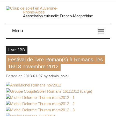
Skip
to
content
Coup 
Association culturelle Franco-Maghrébine
soleil
Menu
Auverg
Rhôn
Livre / BD
Alpe
Festival de livre Roman(s) à Romans, les
16/18 novembre 2012
Posted on
2013-01-07
by
admin_soleil