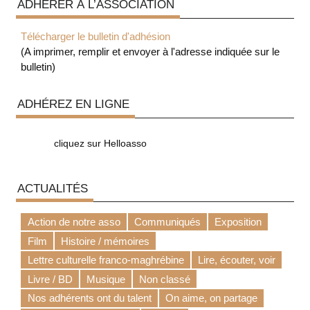
ADHÉRER À L’ASSOCIATION
Télécharger le bulletin d'adhésion
(A imprimer, remplir et envoyer à l'adresse indiquée sur le
bulletin)
ADHÉREZ EN LIGNE
cliquez sur Helloasso
ACTUALITÉS
Action de notre asso
Communiqués
Exposition
Film
Histoire / mémoires
Lettre culturelle franco-maghrébine
Lire, écouter, voir
Livre / BD
Musique
Non classé
Nos adhérents ont du talent
On aime, on partage