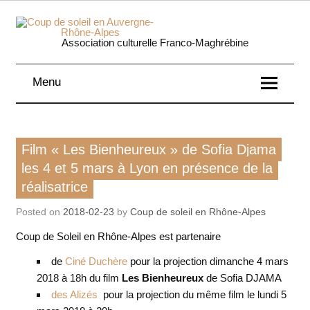
Skip
to
content
Coup 
Association culturelle Franco-Maghrébine
soleil
Menu
Auverg
Rhôn
Action de notre asso
Film « Les Bienheureux » de Sofia Djama
Alpe
Film
les 4 et 5 mars à Lyon en présence de la
réalisatrice
Posted on
2018-02-23
by
Coup de soleil en Rhône-Alpes
Coup de Soleil en Rhône-Alpes est partenaire
de
Ciné Duchère
pour la projection dimanche 4 mars
2018 à 18h du film
Les Bienheureux
de Sofia DJAMA
des Alizés
pour la projection du même film le lundi 5