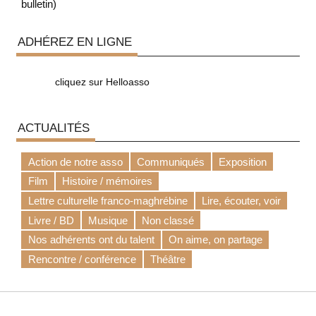
bulletin)
ADHÉREZ EN LIGNE
cliquez sur Helloasso
ACTUALITÉS
Action de notre asso
Communiqués
Exposition
Film
Histoire / mémoires
Lettre culturelle franco-maghrébine
Lire, écouter, voir
Livre / BD
Musique
Non classé
Nos adhérents ont du talent
On aime, on partage
Rencontre / conférence
Théâtre