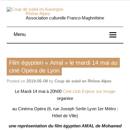
Skip
to
content
Coup 
Association culturelle Franco-Maghrébine
soleil
Menu
Auverg
Rhôn
Film
Film égyptien « Amal » le mardi 14 mai au
Alpe
ciné Opéra de Lyon
Posted on
2019-05-08
by
Coup de soleil en Rhône-Alpes
Le Mardi 14 mai à 20h00
Ciné-club Enjeux sur Image
organise
au Cinéma Opéra (6, rue Joseph Serlin Lyon 1er Métro :
Hôtel de Ville)
une représentation du film égyptien AMAL de Mohamed