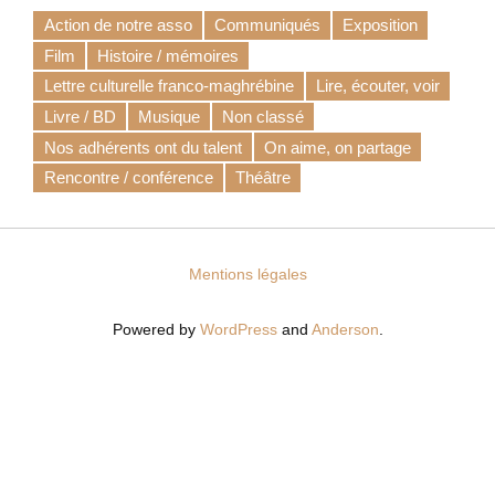
Action de notre asso
Communiqués
Exposition
Film
Histoire / mémoires
Lettre culturelle franco-maghrébine
Lire, écouter, voir
Livre / BD
Musique
Non classé
Nos adhérents ont du talent
On aime, on partage
Rencontre / conférence
Théâtre
Mentions légales
Powered by
WordPress
and
Anderson
.