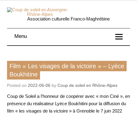
Skip
to
content
Coup 
Association culturelle Franco-Maghrébine
soleil
Menu
Auverg
Rhôn
Film
Film « Les visages de la victoire » – Lyèce
Alpe
Histoire / mémoires
Boukhitine
Lire, écouter, voir
Posted on
2022-06-06
by
Coup de soleil en Rhône-Alpes
Coup de Soleil a l’honneur de coopérer avec « mon Ciné », en
présence du réalisateur Lyèce Boukhitini pour la d
iffusion du
film « les visages de la victoire » à Grenoble le 7 juin 2022