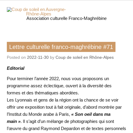
Skip
to
content
Coup 
Association culturelle Franco-Maghrébine
soleil
Auverg
Lettre culturelle franco-maghrébine
Lettre culturelle franco-maghrébine #71
Rhôn
Posted on
2022-11-30
by
Coup de soleil en Rhône-Alpes
Alpe
Editorial
Pour terminer l’année 2022, nous vous proposons un
programme assez éclectique, ouvert à la diversité des
formes et des thématiques abordées.
Les Lyonnais et gens de la région ont la chance de se voir
offrir une exposition tout à fait originale, d’abord montrée par
l’Institut du Monde arabe à Paris,
« Son oeil dans ma
main »
. Il s’agit d’un mélange de photographies qui sont
l’œuvre du grand Raymond Depardon et de textes personnels