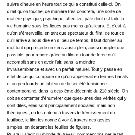
suivre d’heure en heure tout ce qui a constitué celle-ci. On
dirait qu’on touche, de manière très concrète, une sorte de
matière physique, psychique, affective, pâte dont est faite la
vie humaine sous les figues pas moins qu’ailleurs. Et c’est là
qu’on s’émerveille, en tant que spectateur du film, de tout ce
qu’il arrive à nous dire en si peu de temps. Il faut donner au
mot tout qui précède un sens aussi plein, aussi complet que
possible, pour rendre grâce au film du tour de force qu’il
accomplit sans en avoir l’air, sans la moindre
invraisemblance et avec un parfait naturel. Tout y passe en
effet de ce qui compose ce qu’on appellerait en termes banals
et un peu lourds un tableau de la société tunisienne
contemporaine, dans la deuxième décennie du 21è siècle. On
doit se contenter d’énumérer quelques-unes des vérités qui y
sont dites, elles sont principalement sociales, mais non
théoriques , on les entend à travers le frémissement du
feuillage, le film les donne à voir à travers des gestes
simples, en écartant les feuilles de figuiers.
Puisqu’il s’agit du monde du travail, commençons par le fait