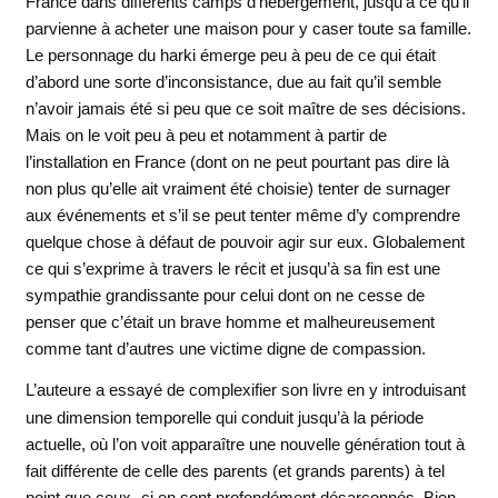
France dans différents camps d’hébergement, jusqu’à ce qu’il
parvienne à acheter une maison pour y caser toute sa famille.
Le personnage du harki émerge peu à peu de ce qui était
d’abord une sorte d’inconsistance, due au fait qu’il semble
n’avoir jamais été si peu que ce soit maître de ses décisions.
Mais on le voit peu à peu et notamment à partir de
l’installation en France (dont on ne peut pourtant pas dire là
non plus qu’elle ait vraiment été choisie) tenter de surnager
aux événements et s’il se peut tenter même d’y comprendre
quelque chose à défaut de pouvoir agir sur eux. Globalement
ce qui s’exprime à travers le récit et jusqu’à sa fin est une
sympathie grandissante pour celui dont on ne cesse de
penser que c’était un brave homme et malheureusement
comme tant d’autres une victime digne de compassion.
L’auteure a essayé de complexifier son livre en y introduisant
une dimension temporelle qui conduit jusqu’à la période
actuelle, où l’on voit apparaître une nouvelle génération tout à
fait différente de celle des parents (et grands parents) à tel
point que ceux- ci en sont profondément désarçonnés. Bien