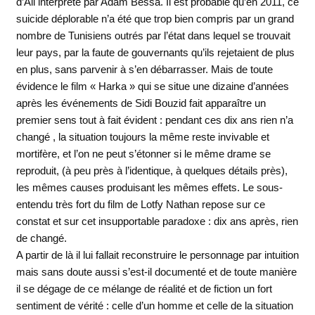
d’Ali interprété par Adam Bessa. Il est probable qu’en 2011, ce
suicide déplorable n’a été que trop bien compris par un grand
nombre de Tunisiens outrés par l’état dans lequel se trouvait
leur pays, par la faute de gouvernants qu’ils rejetaient de plus
en plus, sans parvenir à s’en débarrasser. Mais de toute
évidence le film « Harka » qui se situe une dizaine d’années
après les événements de Sidi Bouzid fait apparaître un
premier sens tout à fait évident : pendant ces dix ans rien n’a
changé , la situation toujours la même reste invivable et
mortifère, et l’on ne peut s’étonner si le même drame se
reproduit, (à peu près à l’identique, à quelques détails près),
les mêmes causes produisant les mêmes effets. Le sous-
entendu très fort du film de Lotfy Nathan repose sur ce
constat et sur cet insupportable paradoxe : dix ans après, rien
de changé.
A partir de là il lui fallait reconstruire le personnage par intuition
mais sans doute aussi s’est-il documenté et de toute manière
il se dégage de ce mélange de réalité et de fiction un fort
sentiment de vérité : celle d’un homme et celle de la situation