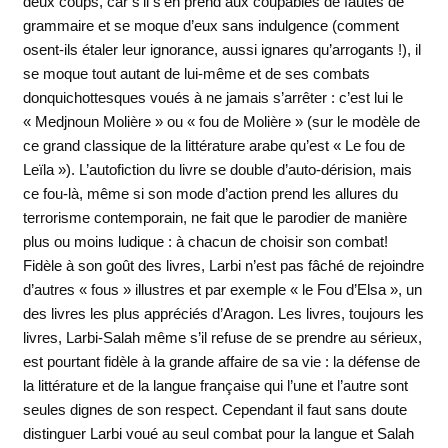
deux coups, car s’il s’en prend aux coupables de fautes de
grammaire et se moque d’eux sans indulgence (comment
osent-ils étaler leur ignorance, aussi ignares qu’arrogants !), il
se moque tout autant de lui-même et de ses combats
donquichottesques voués à ne jamais s’arrêter : c’est lui le
« Medjnoun Molière » ou « fou de Molière » (sur le modèle de
ce grand classique de la littérature arabe qu’est « Le fou de
Leïla »). L’autofiction du livre se double d’auto-dérision, mais
ce fou-là, même si son mode d’action prend les allures du
terrorisme contemporain, ne fait que le parodier de manière
plus ou moins ludique : à chacun de choisir son combat!
Fidèle à son goût des livres, Larbi n’est pas fâché de rejoindre
d’autres « fous » illustres et par exemple « le Fou d’Elsa », un
des livres les plus appréciés d’Aragon. Les livres, toujours les
livres, Larbi-Salah même s’il refuse de se prendre au sérieux,
est pourtant fidèle à la grande affaire de sa vie : la défense de
la littérature et de la langue française qui l’une et l’autre sont
seules dignes de son respect. Cependant il faut sans doute
distinguer Larbi voué au seul combat pour la langue et Salah