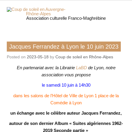
Skip
to
content
Coup 
Association culturelle Franco-Maghrébine
soleil
Auverg
Livre / BD
Jacques Ferrandez à Lyon le 10 juin 2023
Rhôn
Posted on
2023-05-18
by
Coup de soleil en Rhône-Alpes
Alpe
En partenariat avec la Librairie
LaBD
de Lyon, notre
association vous propose
le samedi 10 juin à 14h30
dans les salons de l’Hôtel de Ville de Lyon 1 place de la
Comédie à Lyon
un échange avec le célèbre auteur Jacques Ferrandez,
autour de son dernier Album « Suites algériennes 1962-
2019 Seconde partie »