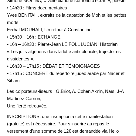
Simone MOLINA, « Voile blanche sur fond d’écran », poésie
• 14h30 : Films documentaires
Yves BENITAH, extraits de la captation de Moh et les petites
morts
Ferhat MOUHALI, Un retour à Constantine
• 15h30 – 16h : ECHANGE
• 16h – 16h30 : Pierre-Jean LE FOLL LUCIANI Historien
« Les juifs algériens dans la lutte anticoloniale, trajectoires
dissidentes ».
• 16h30 – 17h15 : DÉBAT ET TÉMOIGNAGES
• 17h15 : CONCERT du répertoire judéo arabe par Nacer et
Siham
Les colporteurs-liseurs : G.Briot, A. Cohen Aknin, Naïs, J-A
Martinez Carrion,
Une fierté retrouvée.
INSCRIPTIONS: une inscription à cette manifestation
(gratuite) est nécessaire. Pour s’inscrire au repas le
versement d’une somme de 12€ est demandée via Hello