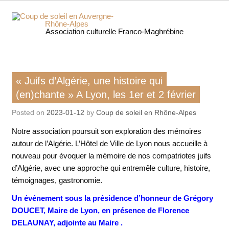
Skip
to
content
Coup 
Association culturelle Franco-Maghrébine
soleil
Auverg
Film
« Juifs d’Algérie, une histoire qui
Histoire / mémoires
Rhôn
(en)chante » A Lyon, les 1er et 2 février
Posted on
2023-01-12
by
Coup de soleil en Rhône-Alpes
Alpe
Notre association poursuit son exploration des mémoires
autour de l’Algérie. L’Hôtel de Ville de Lyon nous accueille à
nouveau pour évoquer la mémoire de nos compatriotes juifs
d’Algérie, avec une approche qui entremêle culture, histoire,
témoignages, gastronomie.
Un événement sous la présidence d’honneur de Grégory
DOUCET, Maire de Lyon, en
présence de Florence
DELAUNAY, adjointe au Maire .