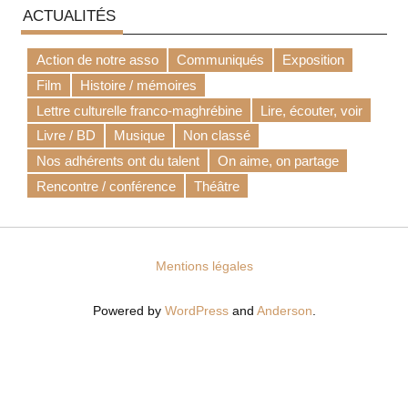
ACTUALITÉS
Action de notre asso
Communiqués
Exposition
Film
Histoire / mémoires
Lettre culturelle franco-maghrébine
Lire, écouter, voir
Livre / BD
Musique
Non classé
Nos adhérents ont du talent
On aime, on partage
Rencontre / conférence
Théâtre
Mentions légales
Powered by
WordPress
and
Anderson
.