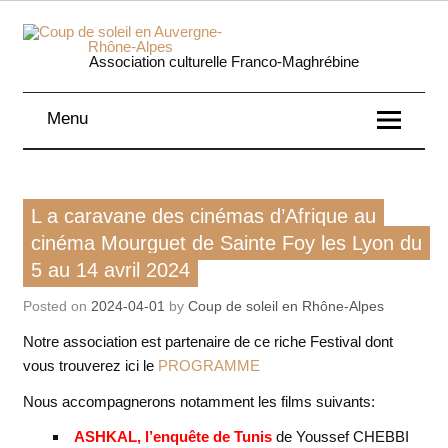
Skip
to
content
Coup 
Association culturelle Franco-Maghrébine
soleil
Menu
Auverg
Rhôn
Film
L a caravane des cinémas d’Afrique au
Alpe
cinéma Mourguet de Sainte Foy les Lyon du
5 au 14 avril 2024
Posted on
2024-04-01
by
Coup de soleil en Rhône-Alpes
Notre association est partenaire de ce riche Festival dont
vous trouverez ici le
PROGRAMME
Nous accompagnerons notamment les films suivants:
ASHKAL, l’enquête de Tunis
de Youssef CHEBBI