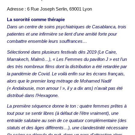
Adresse : 6 Rue Joseph Serlin, 69001 Lyon
La sororité comme thérapie
Dans un centre de soins psychiatriques de Casablanca, trois
patientes et une infirmière se lient d’une amitié forte pour
combattre ensemble leurs souffrances…
Sélectionné dans plusieurs festivals dès 2019 (Le Caire,
Marrakech, Malmö…), « Les Femmes du pavillon J » est l’un
des très nombreux films dont la distribution a été retardée par
la pandémie de Covid. Le voilà enfin sur les écrans français,
alors que le premier long métrage de Mohamed Nadif
(« Andalousie, mon amour ! », il y a dix ans) n’avait pas été
distribué dans l’Hexagone.
La première séquence donne le ton : quatre femmes prêtes à
tout pour se sentir libres (à
d
éfaut de l’être vraiment), une
entraide salutaire au sein de ce quatuor complémentaire (des
statuts et des âges différents…), une clandestinité nécessaire
(la scène se déroule de nuit, dans un parc d’attraction alors