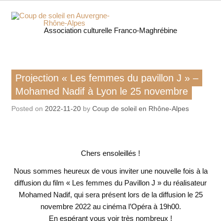
Skip
to
content
Coup 
Association culturelle Franco-Maghrébine
soleil
Auverg
Action de notre asso
Projection « Les femmes du pavillon J » –
Film
Rhôn
Mohamed Nadif à Lyon le 25 novembre
Lire, écouter, voir
Posted on
2022-11-20
by
Coup de soleil en Rhône-Alpes
Alpe
Chers ensoleillés !
Nous sommes heureux de vous inviter une nouvelle fois à la
diffusion du film « Les femmes du Pavillon J » du réalisateur
Mohamed Nadif, qui sera présent lors de la diffusion le 25
novembre 2022 au cinéma l’Opéra à 19h00.
En espérant vous voir très nombreux !