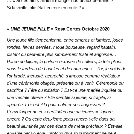
… « Si ces hiers allaient manger nos beaux demains ?
Si la vieille folie était encore en route ? »…
« UNE JEUNE FILLE »
Rosa Cortes Octobre 2020
Une jeune fille tlemcenienne, entre ombres et lumière, joues
rondes, lèvres serrées, moue boudeuse, regard hautain,
distant ou peut-être plus simplement triste et angoissé…
Parée de bijoux, la poitrine écrasée de colliers, la tête pliant
sous le fardeau de boucles et de couronnes… l’or, le poids de
l’or brodé, incrusté, accroché, s’impose comme révélateur
d’une cérémonie obligée, présente ou à venir. Cérémonie ou
sacrifice ? Fête ou initiation ? Est-ce une mariée inquiète ou
une vestale offerte ? Elle semble si jeune, si fragile, si
apeurée. L’or est-il là pour calmer ses angoisses ?
L’envelopper de ces certitudes que sa jeunesse ignore
encore ? Ou cette deuxième peau l’ancre-t-elle dans sa
beauté illuminée par ces éclats de métal précieux ? Est-elle
envahie par un ennui profond qu’aucun tourment ne peut