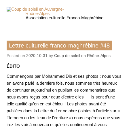
Skip
to
content
Coup 
Association culturelle Franco-Maghrébine
soleil
Auverg
Lettre culturelle franco-maghrébine
Lettre culturelle franco-maghrébine #48
Rhôn
Posted on
2020-10-31
by
Coup de soleil en Rhône-Alpes
Alpe
ÉDITO
Commençons par Mohammed Dib et ses photos : nous vous
en avons parlé la dernière fois, nous sommes très heureux
de continuer aujourd’hui en publiant les commentaires que
nous avons reçus pour deux d’entre elles — ils sont d’une
telle qualité qu’on en est ébloui ! Les photos ayant été
publiées dans la Lettre du 1er octobre (jointes à l’article sur «
Tlemcen ou les lieux de l’écriture ») nous espérons que vous
irez les voir à nouveau et qu’elles continueront à vous