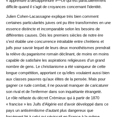
« apprendre à désapprendre »—ce qui est particulièrement
difficile quand il s’agit de croyances concernant l’identité.
Julien Cohen-Lacassagne explique très bien comment
certaines particularités juives ont pu être transformées en une
essence distincte et incomparable selon les besoins de
différentes causes. Dès les premiers siècles de notre ère
s’est établie une concurrence intraitable entre chrétiens et
juifs pour savoir lequel de leurs deux monothéismes prendrait
la relève du paganisme romain déclinant, de moins en moins
capable de satisfaire les aspirations religieuses d’un grand
nombre de gens. Le christianisme a été vainqueur de cette
longue compétition, apportant ce qu’elles voulaient aussi bien
aux classes pauvres qu’aux élites de la pensée. Mais pour
gagner ce rude combat, il ne pouvait manquer de caricaturer
son rival et de l’enfermer dans son inquiétante étrangeté.
Le rôle néfaste du décret Crémieux qui à partir de 1870
« francise » les Juifs d’Algérie est d’avoir développé dans ce
pays un antisémitisme d’autant plus dangereux que
forcément lié à celui qui sévissait en France à la même