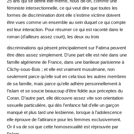
25 ans qui se définit elle-même, nous dit-on, comme une
féministe intersectionnelle, ce qui veut dire que toutes les
formes de discrimination dont elle s’estime victime doivent
être vues comme un ensemble au sein duquel ce qui compte
est leur interaction. Pour résumer ce qui est raconté dans le
roman (d’ailleurs assez court), les deux ou trois
discriminations qui pèsent principalement sur Fatima
peuvent
être dites assez simplement. D’une part elle est née dans une
famille algérienne de France, dans une banlieue parisienne à
Clichy-sous-Bois ; et elle est vraiment musulmane, non
seulement parce qu’elle suit en cela tous les autres membres
de sa famille, mais parce qu’elle adhère personnellement à
l’islam et se soucie beaucoup d’être fidèle aux préceptes du
Coran. D’autre part, elle découvre assez vite son orientation
sexuelle particulière, qui dès l’enfance fait d’elle un garçon
manqué et plus tard une lesbienne, lorsque à l’adolescence
elle éprouve de l’attirance pour les femmes exclusivement.
Or il va de soi que cette homosexualité est réprouvée par
l’islam.