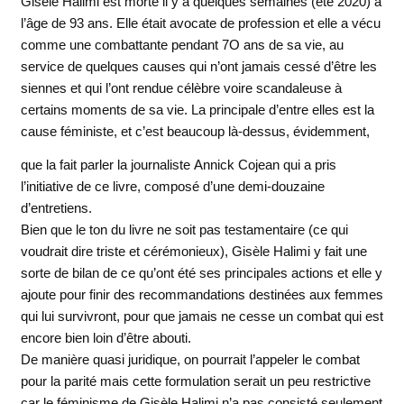
Gisèle Halimi est morte il y a quelques semaines (été 2020) à
l’âge de 93 ans. Elle était avocate de profession et elle a vécu
comme une combattante pendant 7O ans de sa vie, au
service de quelques causes qui n’ont jamais cessé d’être les
siennes et qui l’ont rendue célèbre voire scandaleuse à
certains moments de sa vie. La principale d’entre elles est la
cause féministe, et c’est beaucoup là-dessus, évidemment,
que la fait parler la journaliste
Annick Cojean qui a pris
l’initiative de ce livre, composé d’une demi-douzaine
d’entretiens.
Bien que le ton du livre ne soit pas testamentaire (ce qui
voudrait dire triste et cérémonieux), Gisèle Halimi y fait une
sorte de bilan de ce qu’ont été ses principales actions et elle y
ajoute pour finir des recommandations destinées aux femmes
qui lui survivront, pour que jamais ne cesse un combat qui est
encore bien loin d’être abouti.
De manière quasi juridique, on pourrait l’appeler le combat
pour la parité mais cette formulation serait un peu restrictive
car le féminisme de Gisèle Halimi n’a pas consisté seulement