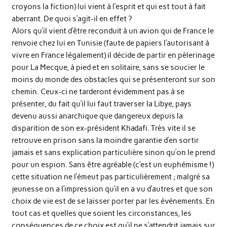
croyons la fiction) lui vient à l‘esprit et qui est tout à fait
aberrant. De quoi s’agit-il en effet ?
Alors qu’il vient d’être reconduit à un avion qui de France le
renvoie chez lui en Tunisie (faute de papiers l’autorisant à
vivre en France légalement) il décide de partir en pèlerinage
pour La Mecque, à pied et en solitaire, sans se soucier le
moins du monde des obstacles qui se présenteront sur son
chemin. Ceux-ci ne tarderont évidemment pas à se
présenter, du fait qu’il lui faut traverser la Libye, pays
devenu aussi anarchique que dangereux depuis la
disparition de son ex-président Khadafi. Très vite il se
retrouve en prison sans la moindre garantie d’en sortir
jamais et sans explication particulière sinon qu’on le prend
pour un espion. Sans être agréable (c’est un euphémisme !)
cette situation ne l’émeut pas particulièrement ; malgré sa
jeunesse on a l’impression qu’il en a vu d’autres et que son
choix de vie est de se laisser porter par les événements. En
tout cas et quelles que soient les circonstances, les
conséquences de ce choix est qu’il ne s’attendrit jamais sur