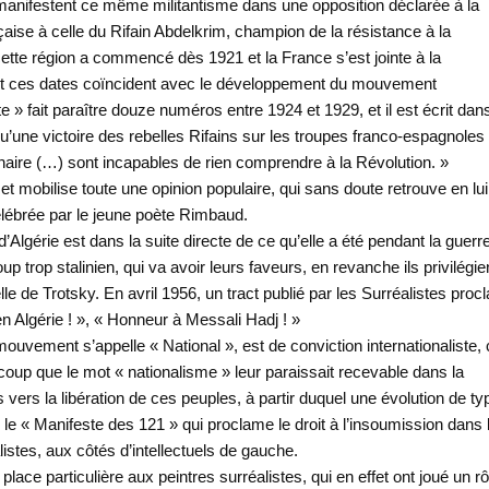
 manifestent ce même militantisme dans une opposition déclarée à la
aise à celle du Rifain Abdelkrim, champion de la résistance à la
e cette région a commencé dès 1921 et la France s’est jointe à la
point ces dates coïncident avec le développement du mouvement
iste » fait paraître douze numéros entre 1924 et 1929, et il est écrit dan
’une victoire des rebelles Rifains sur les troupes franco-espagnoles
naire (…) sont incapables de rien comprendre à la Révolution. »
mobilise toute une opinion populaire, qui sans doute retrouve en lui
célébrée par le jeune poète Rimbaud.
Algérie est dans la suite directe de ce qu’elle a été pendant la guerr
p trop stalinien, qui va avoir leurs faveurs, en revanche ils privilégien
lle de Trotsky. En avril 1956, un tract publié par les Surréalistes pro
n Algérie ! », « Honneur à Messali Hadj ! »
vement s’appelle « National », est de conviction internationaliste, 
coup que le mot « nationalisme » leur paraissait recevable dans la
ers la libération de ces peuples, à partir duquel une évolution de ty
le « Manifeste des 121 » qui proclame le droit à l’insoumission dans 
istes, aux côtés d’intellectuels de gauche.
e place particulière aux peintres surréalistes, qui en effet ont joué un rô