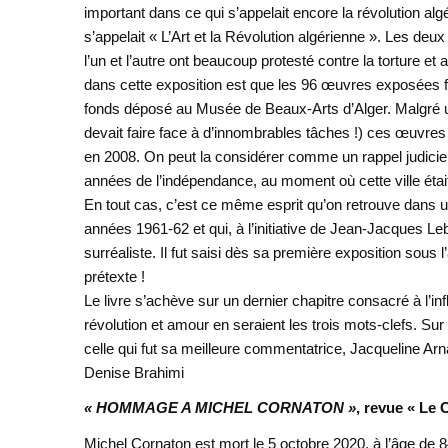
important dans ce qui s’appelait encore la révolution alg
s’appelait « L’Art et la Révolution algérienne ». Les de
l’un et l’autre ont beaucoup protesté contre la torture 
dans cette exposition est que les 96 œuvres exposées fur
fonds déposé au Musée de Beaux-Arts d’Alger. Malgré un 
devait faire face à d’innombrables tâches !) ces œuvres
en 2008. On peut la considérer comme un rappel judicieux
années de l’indépendance, au moment où cette ville était
En tout cas, c’est ce même esprit qu’on retrouve dans u
années 1961-62 et qui, à l’initiative de Jean-Jacques Le
surréaliste. Il fut saisi dès sa première exposition sous l
prétexte !
Le livre s’achève sur un dernier chapitre consacré à l’in
révolution et amour en seraient les trois mots-clefs. Sur
celle qui fut sa meilleure commentatrice, Jacqueline Ar
Denise Brahimi
« HOMMAGE A MICHEL CORNATON »
, revue « Le
Michel Cornaton est mort le 5 octobre 2020, à l’âge de 8