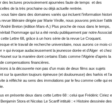
sur des lectures provisoirement ajournées faute de temps et des
lles de la très prochaine ou déjà actuelle rentrée.
 vous faire dans des domaines variés qui incluent l’information histor
 revue littéraire dirigée par Marie Virolle, nous pouvons préciser l’atti
d’André Breton (édition Mars-A.) Plus proche de nous dans le temps,
éritait l’hommage qui lui a été rendu publiquement par notre Associat
cette Lettre 68, grâce à un hors série de la revue Le Croquant.
que et le travail de recherche universitaire, nous aurons ce mois-ci
er » qui évoque audacieusement la jeunesse dorée et d’Alger et chez
Hounet sur la manière dont certains Etats comme l’Algérie d’après la
ar de compensations financières.
s irons à la découverte non pas d’un mais de deux films aux sujets
 sur la question toujours épineuse (et douloureuse) des harkis et l’a
nvite à réfléchir au sens des immolations par le feu comme celle qui es
ie.
s en présente deux dans cette Lettre 68 : celui que Frédéric Ciriez e
njamin Stora et Nicolas Le Scanff intitulé : « Histoire dessinée des