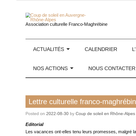
Skip
to
content
Coup de
Association culturelle Franco-Maghrébine
ACTUALITÉS
CALENDRIER
L
NOS ACTIONS
NOUS CONTACTER
Lettre culturelle franco-maghrébine
Lettre culturelle franco-maghrébi
Posted on
2022-08-30
by
Coup de soleil en Rhône-Alpes
Editorial
Les vacances ont-elles tenu leurs promesses, malgré la