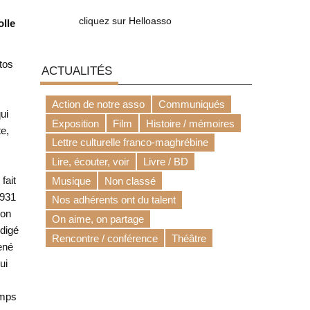
cliquez sur Helloasso
olle
tos
ACTUALITÉS
Action de notre asso
Communiqués
ui
Exposition
Film
Histoire / mémoires
te,
Lettre culturelle franco-maghrébine
Lire, écouter, voir
Livre / BD
fait
Musique
Non classé
1931
Nos adhérents ont du talent
ion
On aime, on partage
édigé
Rencontre / conférence
Théâtre
ené
ui
emps