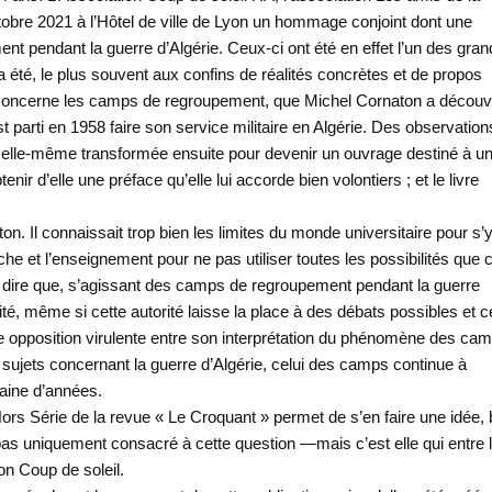
octobre 2021 à l’Hôtel de ville de Lyon un hommage conjoint dont une
 pendant la guerre d’Algérie. Ceux-ci ont été en effet l’un des gran
l a été, le plus souvent aux confins de réalités concrètes et de propos
 qui concerne les camps de regroupement, que Michel Cornaton a découv
 est parti en 1958 faire son service militaire en Algérie. Des observation
thèse, elle-même transformée ensuite pour devenir un ouvrage destiné à u
nir d’elle une préface qu’elle lui accorde bien volontiers ; et le livre
ton. Il connaissait trop bien les limites du monde universitaire pour s’
he et l’enseignement pour ne pas utiliser toutes les possibilités que c
é de dire que, s’agissant des camps de regroupement pendant la guerre
rité, même si cette autorité laisse la place à des débats possibles et 
e opposition virulente entre son interprétation du phénomène des ca
sujets concernant la guerre d’Algérie, celui des camps continue à
taine d’années.
rs Série de la revue « Le Croquant » permet de s’en faire une idée, 
 pas uniquement consacré à cette question —mais c’est elle qui entre 
on Coup de soleil.