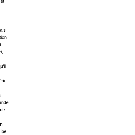
 et
ais
tion
t
i,
’il
érie
s
rande
 de
in
cipe