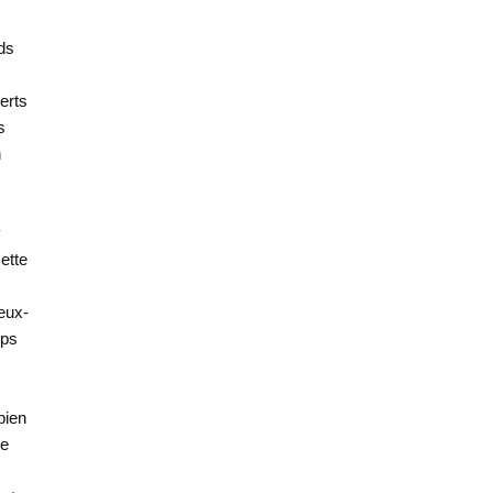
ds
erts
s
n
y
ette
ceux-
mps
bien
le