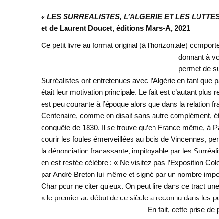
« LES SURREALISTES, L’ALGERIE ET LES LUTTE
et de Laurent Doucet, éditions Mars-A, 2021
Ce petit livre au format original (à l’horizontale) comp
donnant à voi
permet de sui
Surréalistes ont entretenues avec l’Algérie en tant que pa
était leur motivation principale. Le fait est d’autant plu
est peu courante à l’époque alors que dans la relation fra
Centenaire, comme on disait sans autre complément, étan
conquête de 1830. Il se trouve qu’en France même, à Pari
courir les foules émerveillées au bois de Vincennes, pen
la dénonciation fracassante, impitoyable par les Surréa
en est restée célèbre : « Ne visitez pas l’Exposition Colo
par André Breton lui-même et signé par un nombre imp
Char pour ne citer qu’eux. On peut lire dans ce tract une p
« le premier au début de ce siècle a reconnu dans les peu
En fait, cette prise de