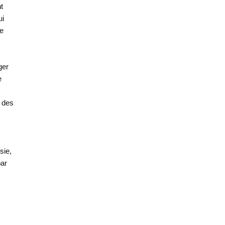
t
ui
le
ger
e
e des
sie,
par