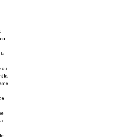
s
 ou
 la
e du
t la
clame
ce
pe
la
le