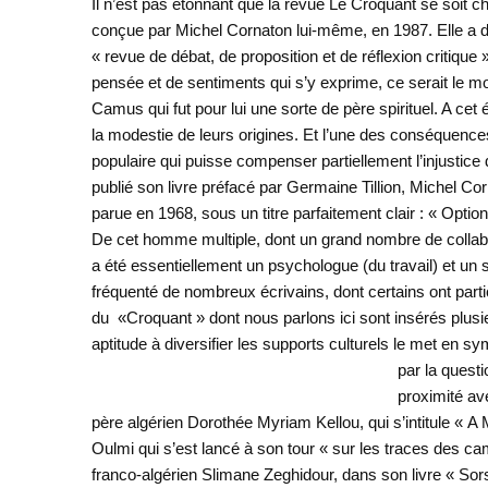
Il n’est pas étonnant que la revue Le Croquant se soit c
conçue par Michel Cornaton lui-même, en 1987. Elle a d
« revue de débat, de proposition et de réflexion critique
pensée et de sentiments qui s’y exprime, ce serait le m
Camus qui fut pour lui une sorte de père spirituel. A ce
la modestie de leurs origines. Et l’une des conséquence
populaire qui puisse compenser partiellement l’injustice 
publié son livre préfacé par Germaine Tillion, Michel Cor
parue en 1968, sous un titre parfaitement clair : « Opti
De cet homme multiple, dont un grand nombre de collabora
a été essentiellement un psychologue (du travail) et un s
fréquenté de nombreux écrivains, dont certains ont part
du «Croquant » dont nous parlons ici sont insérés plus
aptitude à diversifier les supports culturels le met en s
par la quest
proximité ave
père algérien Dorothée Myriam Kellou, qui s’intitule « A
Oulmi qui s’est lancé à son tour « sur les traces des ca
franco-algérien Slimane Zeghidour, dans son livre « Sors