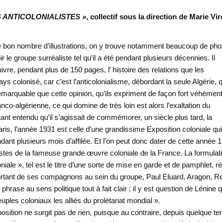
S ANTICOLONIALISTES »
, collectif sous la direction de Marie Vir
orte bon nombre d’illustrations, on y trouve notamment beaucoup de pho
r le groupe surréaliste tel qu’il a été
pendant plusieurs décennies. Il
vre, pendant plus de 150 pages, l’ histoire des relations que les
ys colonisé, car c’est l’anticolonialisme, débordant la seule Algérie, q
s remarquable que cette opinion, qu’ils expriment de façon fort véhémen
nco-algérienne, ce qui domine de très loin est alors l’exaltation du
t entendu qu’il s’agissait de commémorer, un siècle plus tard, la
s, l’année 1931 est celle d’une grandissime Exposition coloniale qui 
dant plusieurs mois d’affilée. Et l’on peut donc dater de cette année 
listes de la fameuse grande œuvre coloniale de la France. La formulat
niale », tel est le titre d’une sorte de mise en garde et de pamphlet, r
ortant de ses compagnons au sein du groupe, Paul Eluard, Aragon, R
hrase au sens politique tout à fait clair ; il y est question de Lénine q
ples coloniaux les alliés du prolétariat mondial ».
 position ne surgit pas de rien, puisque au contraire, depuis quelque t