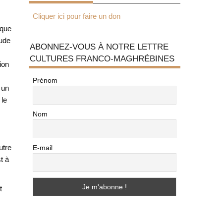
Cliquer ici pour faire un don
ique
tude
ABONNEZ-VOUS À NOTRE LETTRE
CULTURES FRANCO-MAGHRÉBINES
ion
Prénom
 un
 le
Nom
utre
E-mail
t à
t