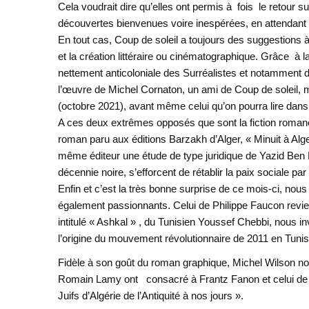
Cela voudrait dire qu’elles ont permis à fois le retour 
découvertes bienvenues voire inespérées, en attendant ce
En tout cas, Coup de soleil a toujours des suggestions à
et la création littéraire ou cinématographique. Grâce à la
nettement anticoloniale des Surréalistes et notamment 
l’œuvre de Michel Cornaton, un ami de Coup de soleil, m
(octobre 2021), avant même celui qu’on pourra lire dans 
A ces deux extrêmes opposés que sont la fiction romanes
roman paru aux éditions Barzakh d’Alger, « Minuit à Alg
même éditeur une étude de type juridique de Yazid Ben 
décennie noire, s’efforcent de rétablir la paix sociale p
Enfin et c’est la très bonne surprise de ce mois-ci, nou
également passionnants. Celui de Philippe Faucon revient
intitulé « Ashkal » , du Tunisien Youssef Chebbi, nous i
l’origine du mouvement révolutionnaire de 2011 en Tunis
Fidèle à son goût du roman graphique, Michel Wilson nou
Romain Lamy ont consacré à Frantz Fanon et celui de Be
Juifs d’Algérie de l’Antiquité à nos jours ».