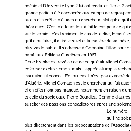
poésie et l’Université Lyon 2 lui ont rendu les 1er et 2 
grande partie a été consacrée aux camps de regroupement
sujets d’intérêt et d’études du chercheur infatigable qu’i
théoriques. C’est d’ailleurs tout à fait le cas pour ce
sur le terrain , c’est vraiment le cas de le dire, lorsqu’il
qu’il a pu faire , il a tiré le sujet et la matière de sa 
plus vaste public. Il s’adresse à Germaine Tillion pour obte
paraît aux Editions Ouvrières en 1967.
Cette histoire est révélatrice de ce qu’était Michel Corna
enfermer exclusivement mais il appréciait trop la recherc
institution lui donnait. En tout cas il n’est pas exagér
d’Algérie, Michel Cornaton est le chercheur qui fait auto
ci en effet n’ont pas manqué, notamment en raison d’un
et celle du sociologue Pierre Bourdieu. Comme d’autres 
susciter des passions contradictoires après une soixan
Le numéro Ho
qu’il ne soit
plus directement dans les préoccupations de l’Associati