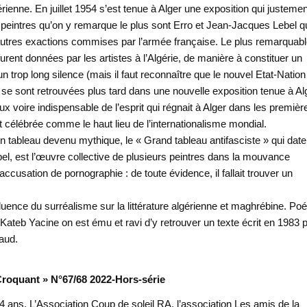
érienne. En juillet 1954 s’est tenue à Alger une exposition qui justemen
ux peintres qu’on y remarque le plus sont Erro et Jean-Jacques Lebel q
et autres exactions commises par l’armée française. Le plus remarquab
ent données par les artistes à l’Algérie, de manière à constituer un
trop long silence (mais il faut reconnaître que le nouvel Etat-Nation
 se sont retrouvées plus tard dans une nouvelle exposition tenue à Al
 voire indispensable de l’esprit qui régnait à Alger dans les premièr
 célébrée comme le haut lieu de l’internationalisme mondial.
n tableau devenu mythique, le « Grand tableau antifasciste » qui dat
bel, est l’œuvre collective de plusieurs peintres dans la mouvance
’accusation de pornographie : de toute évidence, il fallait trouver un
fluence du surréalisme sur la littérature algérienne et maghrébine. Poé
 Kateb Yacine on est ému et ravi d’y retrouver un texte écrit en 1983 
naud.
 Croquant » N°67/68 2022-Hors-série
4 ans. L’Association Coup de soleil RA, l’association Les amis de la