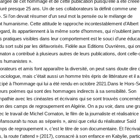
hargée de cet hommage et de cette publication puisqu’elle a été créée
uré presque 25 ans. Un de ses collaborateurs la définit comme une
 ». Si l’on devait résumer d’un seul mot la pensée ou le mélange de
ot humanisme. Cette attitude le rapproche incontestablement d’Albert
t égard, ils appartiennent à la même sorte d’hommes, qui n’oublient jam
s pratiques visibles dans leur comportement est le souci d’une éduca
du sort subi par les défavorisés. Fidèle aux Editions Ouvrières, qui on
naton a contribué à plusieurs autres de leurs publications, dont celle-c
ons humanistes ».
teurs et amis font apparaître la diversité, on peut sans doute dire qu
ociologue, mais c’était aussi un homme très épris de littérature et il a
icipé à l’hommage qui lui a été rendu en octobre 2021.Dans le Hors-S
ieurs poèmes qui sont des hommages indirects à sa sensibilité. Son
ympathie avec les cinéastes et écrivains qui se sont trouvés
concerné
ion des camps de regroupement en Algérie. On a pu voir, dans une g
c le travail de Michel Cornaton, le film de la journaliste et réalisatrice
 Mansourah tu nous as séparés », ainsi que celui du réalisateur Saïd
mps de regroupement », c’est le titre de son documentaire. Et l’écriva
, la route t’attend » (2017), consacré à son enfance en Kabylie, parti