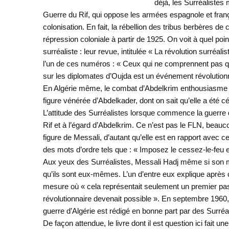
déjà, les Surréalistes
Guerre du Rif, qui oppose les armées espagnole et franç
colonisation. En fait, la rébellion des tribus berbères d
répression coloniale à partir de 1925. On voit à quel 
surréaliste : leur revue, intitulée « La révolution surréal
l’un de ces numéros : « Ceux qui ne comprennent pas qu
sur les diplomates d’Oujda est un événement révolution
En Algérie même, le combat d’Abdelkrim enthousiasme et 
figure vénérée d’Abdelkader, dont on sait qu’elle a été 
L’attitude des Surréalistes lorsque commence la guerre d’
Rif et à l’égard d’Abdelkrim. Ce n’est pas le FLN, beaucou
figure de Messali, d’autant qu’elle est en rapport avec ce
des mots d’ordre tels que : « Imposez le cessez-le-feu e
Aux yeux des Surréalistes, Messali Hadj même si son mou
qu’ils sont eux-mêmes. L’un d’entre eux explique après 
mesure où « cela représentait seulement un premier pas v
révolutionnaire devenait possible ». En septembre 1960, 
guerre d’Algérie est rédigé en bonne part par des Surréal
De façon attendue, le livre dont il est question ici fait un