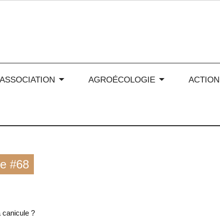
 soleil en Auvergne-Rhône
’ASSOCIATION
AGROÉCOLOGIE
ACTION
ne #68
 canicule ?