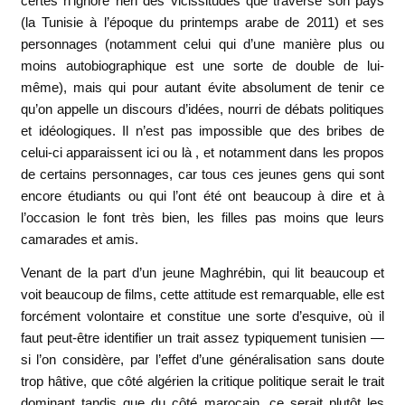
certes n’ignore rien des vicissitudes que traverse son pays
(la Tunisie à l’époque du printemps arabe de 2011) et ses
personnages (notamment celui qui d’une manière plus ou
moins autobiographique est une sorte de double de lui-
même), mais qui pour autant évite absolument de tenir ce
qu’on appelle un discours d’idées, nourri de débats politiques
et idéologiques. Il n’est pas impossible que des bribes de
celui-ci apparaissent ici ou là , et notamment dans les propos
de certains personnages, car tous ces jeunes gens qui sont
encore étudiants ou qui l’ont été ont beaucoup à dire et à
l’occasion le font très bien, les filles pas moins que leurs
camarades et amis.
Venant de la part d’un jeune Maghrébin, qui lit beaucoup et
voit beaucoup de films, cette attitude est remarquable, elle est
forcément volontaire et constitue une sorte d’esquive, où il
faut peut-être identifier un trait assez typiquement tunisien —
si l’on considère, par l’effet d’une généralisation sans doute
trop hâtive, que côté algérien la critique politique serait le trait
dominant tandis que du côté marocain, ce serait plutôt les