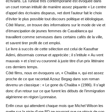
écrivains. La Tunisie très contemporaine est évoquée dans
un court roman intitulé de manière assez piquante « Le centre
d’appel des écrivains disparus, »et dont l’auteur fait le choix
d’éviter le plus possible tout discours politique et idéologique.
Côté Maroc, on trouve des informations sur le mode de vie et
d’émancipation de jeunes femmes de Casablanca qui
travaillent comme serveuses dans certains cafés de la ville,
et savent tirer profit de cet emploi.
Le livre à succès de cette sélection est celui de Kaouthar
Adimi, désormais connue et appréciée ; il s’intitule « Au vent
mauvais » et s’est vu couronné à juste titre d’un prix littéraire
ces derniers temps.
Côté films, nous en évoquons un, « Chaâba », qui est assez
proche de ce que racontait Azouz Begag dans son roman
devenu un classique : « Le gone du Chaâba » (1986). Il s’agit
donc d’un retour sur ce que furent les débuts de l’immigration
algérienne en région Lyonnaise.
Enfin ceux qui attendent chaque mois que Michel Wilson les
mette sur la piste d’une BD ne pourront que se réjouir de son