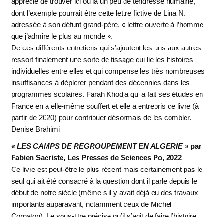
apprécie de trouver ici ou là un peu de tendresse humaine,
dont l’exemple pourrait être cette lettre fictive de Lina N.
adressée à son défunt grand-père, « lettre ouverte à l’homme
que j’admire le plus au monde ».
De ces différents entretiens qui s’ajoutent les uns aux autres
ressort finalement une sorte de tissage qui lie les histoires
individuelles entre elles et qui compense les très nombreuses
insuffisances à déplorer pendant des décennies dans les
programmes scolaires. Farah Khodja qui a fait ses études en
France en a elle-même souffert et elle a entrepris ce livre (à
partir de 2020) pour contribuer désormais de les combler.
Denise Brahimi
« LES CAMPS DE REGROUPEMENT EN ALGERIE »
par
Fabien Sacriste, Les Presses de Sciences Po, 2022
Ce livre est peut-être le plus récent mais certainement pas le
seul qui ait été consacré à la question dont il parle depuis le
début de notre siècle (même s’il y avait déjà eu des travaux
importants auparavant, notamment ceux de Michel
Cornaton). Le sous-titre précise qu’il s’agit de faire l’histoire