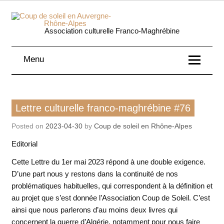
Skip
to
content
Coup 
Association culturelle Franco-Maghrébine
soleil
Menu
Auverg
Rhôn
Lettre culturelle franco-maghrébine
Lettre culturelle franco-maghrébine #76
Alpe
Posted on
2023-04-30
by
Coup de soleil en Rhône-Alpes
Editorial
Cette Lettre du 1er mai 2023 répond à une double exigence.
D’une part nous y restons dans la continuité de nos
problématiques habituelles, qui correspondent à la définition et
au projet que s’est donnée l’Association Coup de Soleil. C’est
ainsi que nous parlerons d’au moins deux livres qui
concernent la guerre d’Algérie, notamment pour nous faire