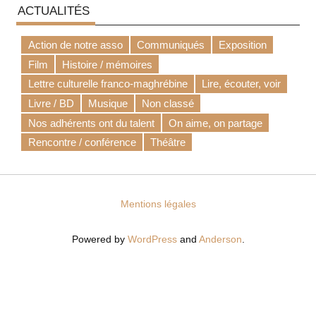
ACTUALITÉS
Action de notre asso
Communiqués
Exposition
Film
Histoire / mémoires
Lettre culturelle franco-maghrébine
Lire, écouter, voir
Livre / BD
Musique
Non classé
Nos adhérents ont du talent
On aime, on partage
Rencontre / conférence
Théâtre
Mentions légales
Powered by
WordPress
and
Anderson
.