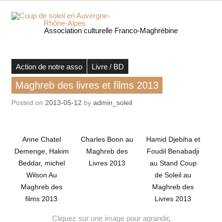
Skip
to
content
Coup 
Association culturelle Franco-Maghrébine
soleil
Auverg
Action de notre asso
Livre / BD
Maghreb des livres et films 2013
Rhôn
Posted on
2013-05-12
by
admin_soleil
Alpe
Anne Chatel
Charles Bonn au
Hamid Djebiha et
Demenge, Hakim
Maghreb des
Foudil Benabadji
Beddar, michel
Livres 2013
au Stand Coup
Wilson Au
de Soleil au
Maghreb des
Maghreb des
films 2013
Livres 2013
Cliquez sur une image pour agrandir
.