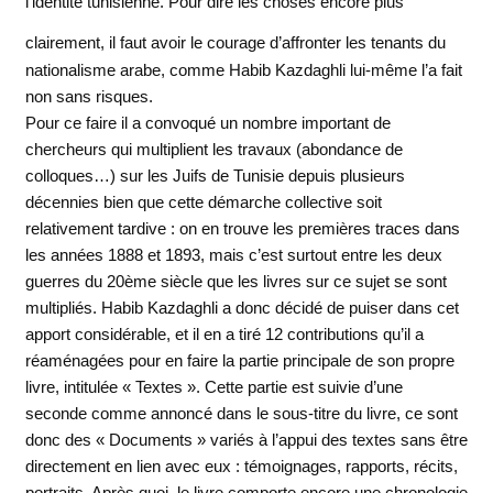
l’identité tunisienne. Pour dire les choses encore plus
clairement, il faut avoir
le courage d’affronter les tenants du
nationalisme arabe, comme Habib Kazdaghli lui-même l’a fait
non sans risques.
Pour ce faire il a convoqué un nombre important de
chercheurs qui multiplient les travaux (abondance de
colloques…) sur les Juifs de Tunisie depuis plusieurs
décennies bien que cette démarche collective soit
relativement tardive : on en trouve les premières traces dans
les années 1888 et 1893, mais c’est surtout entre les deux
guerres du 20ème siècle que les livres sur ce sujet se sont
multipliés. Habib Kazdaghli a donc décidé de puiser dans cet
apport considérable, et il en a tiré 12 contributions qu’il a
réaménagées pour en faire la partie principale de son propre
livre, intitulée « Textes ». Cette partie est suivie d’une
seconde comme annoncé dans le sous-titre du livre, ce sont
donc des « Documents » variés à l’appui des textes sans être
directement en lien avec eux : témoignages, rapports, récits,
portraits. Après quoi, le livre comporte encore une chronologie