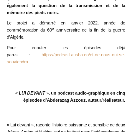
également la question de la transmission et de la
mémoire des pieds-noirs.
Le projet a démarré en janvier 2022, année de
e
commémoration du 60
anniversaire de la fin de la guerre
d’Algérie.
Pour écouter les épisodes déjà
parus :
https://podcast.ausha.co/et-de-nous-qui-se-
souviendra
« LUI DEVANT »
, un podcast audio-graphique en cinq
épisodes d’Abderazag Azzouz, auteur/réalisateur.
« Lui devant », raconte l’histoire puissante et sensible de deux
frères, Amine et Hakim, qui se battent pour l’indépendance de