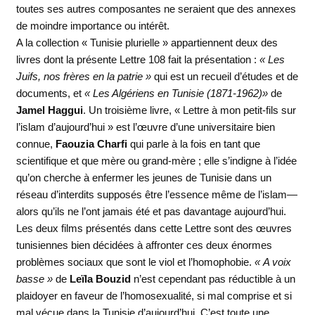
toutes ses autres composantes ne seraient que des annexes
de moindre importance ou intérêt.
A la collection « Tunisie plurielle » appartiennent deux des
livres dont la présente Lettre 108 fait la présentation :
« Les
Juifs, nos frères en la patrie »
qui est un recueil d’études et de
documents, et
« Les Algériens en Tunisie (1871-1962)»
de
Jamel Haggui
. Un troisième livre, « Lettre à mon petit-fils sur
l’islam d’aujourd’hui » est l’œuvre d’une universitaire bien
connue,
Faouzia Charfi
qui parle à la fois en tant que
scientifique et que mère ou grand-mère ; elle s’indigne à l’idée
qu’on cherche à enfermer les jeunes de Tunisie dans un
réseau d’interdits supposés être l’essence même de l’islam—
alors qu’ils ne l’ont jamais été et pas davantage aujourd’hui.
Les deux films présentés dans cette Lettre sont des œuvres
tunisiennes bien décidées à affronter ces deux énormes
problèmes sociaux que sont le viol et l’homophobie.
« A voix
basse »
de
Leïla Bouzid
n’est cependant pas réductible à un
plaidoyer en faveur de l’homosexualité, si mal comprise et si
mal vécue dans la Tunisie d’aujourd’hui. C’est toute une