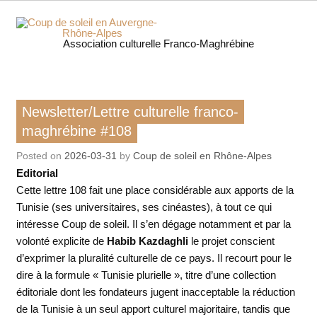
Skip
to
content
Coup 
Association culturelle Franco-Maghrébine
soleil
Auverg
Lettre culturelle franco-maghrébine
Newsletter/Lettre culturelle franco-
Rhôn
maghrébine #108
Posted on
2026-03-31
by
Coup de soleil en Rhône-Alpes
Alpe
Editorial
Cette lettre 108 fait une place considérable aux apports de la
Tunisie (ses universitaires, ses cinéastes), à tout ce qui
intéresse Coup de soleil. Il s’en dégage notamment et par la
volonté explicite de
Habib Kazdaghli
le projet conscient
d’exprimer la pluralité culturelle de ce pays. Il recourt pour le
dire à la formule « Tunisie plurielle », titre d’une collection
éditoriale dont les fondateurs jugent inacceptable la réduction
de la Tunisie à un seul apport culturel majoritaire, tandis que