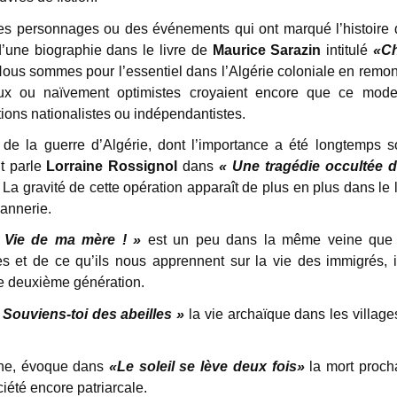
 des personnages ou des événements qui ont marqué l’histoire 
’une biographie dans le livre de
Maurice Sarazin
intitulé
«Ch
Nous sommes pour l’essentiel dans l’Algérie coloniale en remon
eux ou naïvement optimistes croyaient encore que ce mod
ions nationalistes ou indépendantistes.
de la guerre d’Algérie, dont l’importance a été longtemps s
t parle
Lorraine Rossignol
dans
« Une tragédie occultée d
. La gravité de cette opération apparaît de plus en plus dans le 
sannerie.
 Vie de ma mère ! »
est un peu dans la même veine que
s et de ce qu’ils nous apprennent sur la vie des immigrés, i
le deuxième génération.
 Souviens-toi des abeilles »
la vie archaïque dans les village
aine, évoque dans
«Le soleil se lève deux fois»
la mort proch
été encore patriarcale.