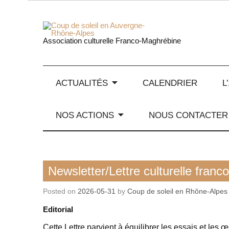
Skip
to
content
Coup de
Association culturelle Franco-Maghrébine
ACTUALITÉS
CALENDRIER
L
NOS ACTIONS
NOUS CONTACTER
Lettre culturelle franco-maghrébine
Newsletter/Lettre culturelle fran
Posted on
2026-05-31
by
Coup de soleil en Rhône-Alpes
Editorial
Cette Lettre parvient à équilibrer les essais et les œ