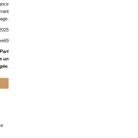
sance
vrant
rage.
 2025
ime69
Part
e un
agée.
me