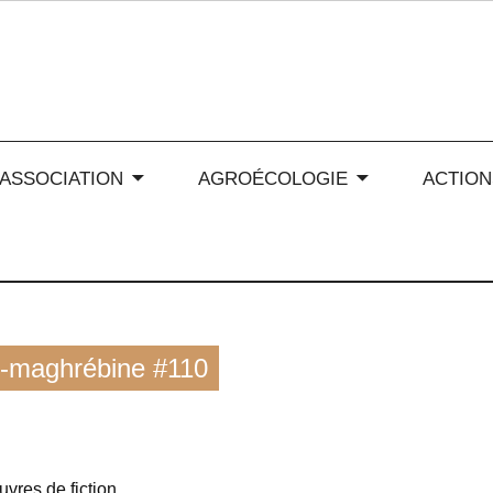
 soleil en Auvergne-Rhône
’ASSOCIATION
AGROÉCOLOGIE
ACTION
co-maghrébine #110
uvres de fiction.