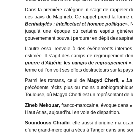
Dans la première catégorie, il s’agit de rappeler
des pays du Maghreb. Ce rappel prend la forme d
Benhabylès : intellectuel et homme politique»
. 
jusqu’à une époque où certains esprits génér
gouvernement pouvait perdurer en dépit des aspirat
L’autre essai renvoie à des événements internes 
estimée. Il s’agit des camps de regroupement don
guerre d’Algérie, les camps de regroupement »
terme où l’on voit ses effets destructeurs sur la pay
Parmi les romans, celui de
Magyd Cherfi
,
« La
précédents récits plus ou moins autobiographique
Toulouse, où Magyd Cherfi est un représentant de 
Zineb Mekouar
, franco-marocaine, évoque dans
«
Haut Atlas, aujourd’hui en voie de disparition.
Soundouss Chraïbi
, elle aussi d’origine maroc
d’une grand-mère qui a vécu à Tanger dans une soci