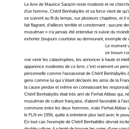
Le livre de Maurice Sarazin reste modeste et ne cherche p
d’un homme, Chérif Benhabylès et sa force vient de qu’il s
se suivent au fil du temps, sur plusieurs chapitres, et i
fait flagrant, d’ailleurs terrible et consternant : aucun
musulman » n’a jamais été entendue ni suivie du moindre e
exhorter (toujours courtoise au demeurant, exemple de cet
Le moment vie
se trouve co
voir venir les catastrophes, les annoncer à haute et int
apparence modestes de ce livre, c’est vraiment un perso
personnelle comme l’assassinat de Chérif Benhabylès à 
gens comme lui qui s’étant déclarés les amis de la Franc
la cause perdue et même en connaissant les responsabl
Chérif Benhabylès était très ami de Ferhat Abbas qui, né en
musulman de culture française, d’abord favorable à l’ass
communs entre les deux hommes, mais Ferhat Abbas va plu
le FLN en 1956, quitte à entretenir plus tard avec le pou
En tout cas l’exemple de Chérif Benhabilès devrait inc
double culture, il a tenté de trouver les voies d’une con