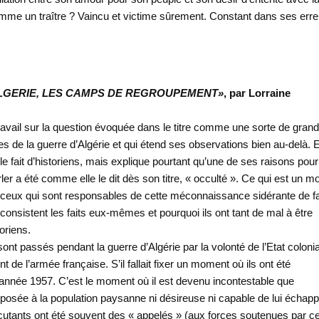
omme un traître ? Vaincu et victime sûrement. Constant dans ses err
ALGERIE, LES CAMPS DE REGROUPEMENT»
, par Lorraine
 travail sur la question évoquée dans le titre comme une sorte de gran
s de la guerre d’Algérie et qui étend ses observations bien au-delà. E
e fait d’historiens, mais explique pourtant qu’une de ses raisons pour
parler a été comme elle le dit dès son titre, « occulté ». Ce qui est un m
t de ceux qui sont responsables de cette méconnaissance sidérante de fa
consistent les faits eux-mêmes et pourquoi ils ont tant de mal à être
oriens.
sont passés pendant la guerre d’Algérie par la volonté de l’Etat colonia
t de l’armée française. S’il fallait fixer un moment où ils ont été
l’année 1957. C’est le moment où il est devenu incontestable que
mposée à la population paysanne ni désireuse ni capable de lui échapp
écutants ont été souvent des « appelés » (aux forces soutenues par ce