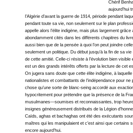
Chérif Benha
aujourd’hui t
l’Algérie d’avant la guerre de 1914, période pendant la
pendant toute sa vie, non seulement sur le plan professio
appelle alors l’élite indigène, mais plus largement grâce 
abondamment cités dans les différents chapitres du livre
aussi bien que de la pensée à quoi l’on peut joindre c
seulement un politique. Du début jusqu’à la fin de sa vie
de cette amitié. Celle-ci résiste à l’évolution bien visibl
est un des grands intérêts offerts par la lecture de cet 
On jugera sans doute que cette élite indigène, à laquel
nationalistes et combattants de l’indépendance pour ne pl
chose qu’une sorte de blanc-seing accordé aux exactions
hypocritement pour prétendre que la présence de la Fra
musulmanes—soumises et reconnaissantes, trop heureu
insignes généreusement distribués de la Légion d’honne
Caïds, aghas et bachaghas ont été des exécutants soumis
maîtres qui les manipulaient et c’est ainsi que certains 
encore aujourd’hui.