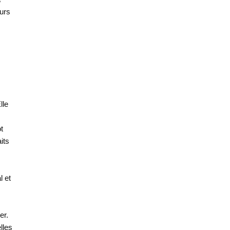
eurs
d
lle
ot
its
l et
er.
lles