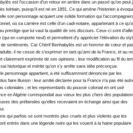
bylès est l’occasion d’un retour en arrière dans un passé qu’on peut 
rès lointain, puisqu’il est né en 1891. Ce qui amène l’historien à évoqu
quelle son personnage acquiert une solide formation qui l’accompagner
nnel, où sa carrière est celle d’un cadi-notaire, appartenant à ce qu’
au prestige que lui vaut la qualité de ses discours. Ceux-ci sont d’aill
 (qui en comporte neuf) et permettent d’y apprécier l’élévation du sty
elle de sentiments. Car Chérif Benhabylès est un homme de cœur et pa
 adulte, il ne cesse de s’exprimer en tant qu’ami de la France, et au 
e et clairement exprimée de ses opinions ; leur modification au fil du t
essai historique et mérite qu’on s’y arrête sans idée préconçue.
le le personnage appartient, a été suffisamment dénoncée par les
us faire illusion : leur amitié déclarée pour la France n’a pas été autr
 coloniales ; et les représentants du pouvoir colonial en ont usé
nce en Algérie correspondait aux vœux les plus chers des population
ses des prébendes qu’elles recevaient en échange ainsi que des
ur.
 qui parfois se sont montrés plus cruels et plus violents que les
sont entrés dans une légende noire qui les vouent à la haine populaire