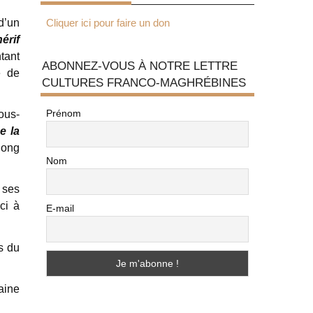
d’un
Cliquer ici pour faire un don
érif
tant
ABONNEZ-VOUS À NOTRE LETTRE
e de
CULTURES FRANCO-MAGHRÉBINES
Prénom
ous-
e la
long
Nom
 ses
ci à
E-mail
s du
aine