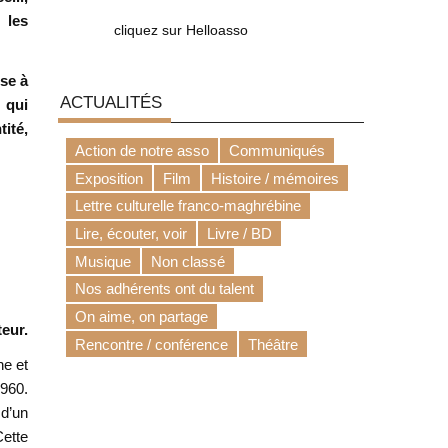
 les
cliquez sur Helloasso
sse à
ACTUALITÉS
 qui
ité,
Action de notre asso
Communiqués
Exposition
Film
Histoire / mémoires
Lettre culturelle franco-maghrébine
Lire, écouter, voir
Livre / BD
Musique
Non classé
Nos adhérents ont du talent
On aime, on partage
eur.
Rencontre / conférence
Théâtre
ne et
1960.
 d’un
Cette