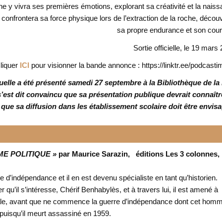
ne y vivra ses premières émotions, explorant sa créativité et la nais
 confrontera sa force physique lors de l’extraction de la roche, décou
sa propre endurance et son cou
Sortie officielle, le 19 mars
liquer
ICI
pour visionner la bande annonce : https://linktr.ee/podcast
uelle a été présenté samedi 27 septembre à la Bibliothèque de la 
est dit convaincu que sa présentation publique devrait connaîtr
 que sa diffusion dans les établissement scolaire doit être envis
ME POLITIQUE »
par Maurice Sarazin, éditions Les 3 colonnes,
 d’indépendance et il en est devenu spécialiste en tant qu’historien.
r qu’il s’intéresse, Chérif Benhabylès, et à travers lui, il est amené à
niale, avant que ne commence la guerre d’indépendance dont cet hom
 puisqu’il meurt assassiné en 1959.