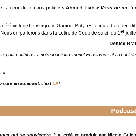
de l’auteur de romans policiers
Ahmed Tiab
« Vous ne me tu
 a été victime l’enseignant Samuel Paty, est encore trop peu dif
er
Nous en parlerons dans la Lettre de Coup de soleil du 1
juille
Denise Bra
on, pour contribuer à notre fonctionnement? Et notamment au coût de
ce!
joindre en adhérant, c’est
LA
!
Podcas
nous qui se souviendra ? »,
créé et produit par Nicole Guidice