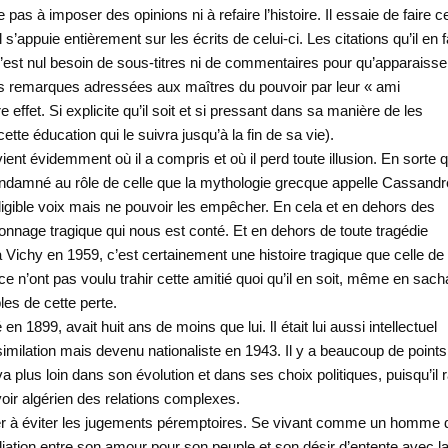
as à imposer des opinions ni à refaire l’histoire. Il essaie de faire ce
’appuie entièrement sur les écrits de celui-ci. Les citations qu’il en f
l n’est nul besoin de sous-titres ni de commentaires pour qu’apparaiss
e des remarques adressées aux maîtres du pouvoir par leur « ami
ffet. Si explicite qu’il soit et si pressant dans sa manière de les
te éducation qui le suivra jusqu’à la fin de sa vie).
nt évidemment où il a compris et où il perd toute illusion. En sorte qu
ndamné au rôle de celle que la mythologie grecque appelle Cassandr
elligible voix mais ne pouvoir les empêcher. En cela et en dehors des
nnage tragique qui nous est conté. Et en dehors de toute tragédie
Vichy en 1959, c’est certainement une histoire tragique que celle de
e n’ont pas voulu trahir cette amitié quoi qu’il en soit, même en sach
es de cette perte.
 1899, avait huit ans de moins que lui. lI était lui aussi intellectuel
imilation mais devenu nationaliste en 1943. Il y a beaucoup de points
s loin dans son évolution et dans ses choix politiques, puisqu’il ra
voir algérien des relations complexes.
iter à éviter les jugements péremptoires. Se vivant comme un homme 
ciliation entre son amour pour son peuple et son désir d’entente avec l