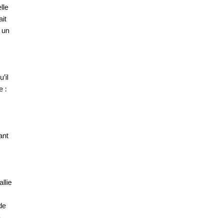
lle
ait
e un
’il
e :
ant
llie
de
a