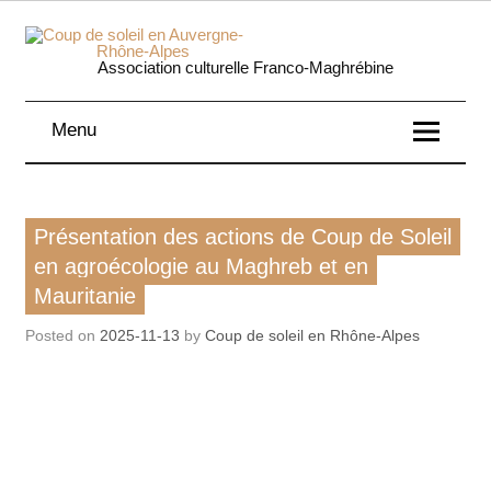
Skip
to
content
Coup 
Association culturelle Franco-Maghrébine
soleil
Menu
Auverg
Rhôn
Action de notre asso
Présentation des actions de Coup de Soleil
Alpe
en agroécologie au Maghreb et en
Mauritanie
Posted on
2025-11-13
by
Coup de soleil en Rhône-Alpes