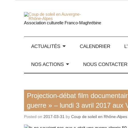
Skip
to
content
Coup de
Association culturelle Franco-Maghrébine
ACTUALITÉS
CALENDRIER
L
NOS ACTIONS
NOUS CONTACTER
Action de notre asso
Projection-débat film documentair
Film
guerre » – lundi 3 avril 2017 aux
Histoire / mémoires
Posted on
2017-03-31
by
Coup de soleil en Rhône-Alpes