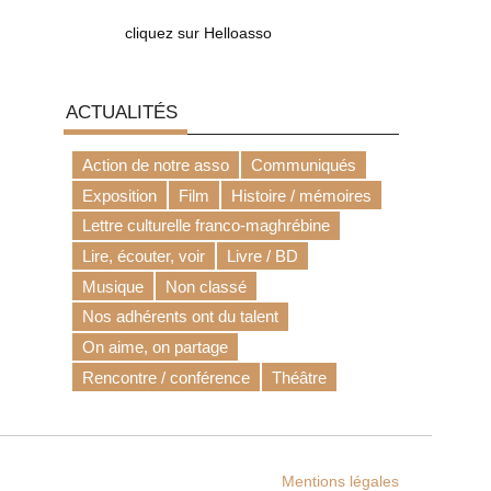
cliquez sur Helloasso
ACTUALITÉS
Action de notre asso
Communiqués
Exposition
Film
Histoire / mémoires
Lettre culturelle franco-maghrébine
Lire, écouter, voir
Livre / BD
Musique
Non classé
Nos adhérents ont du talent
On aime, on partage
Rencontre / conférence
Théâtre
Mentions légales