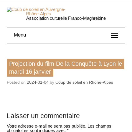
Skip
to
content
Coup 
Association culturelle Franco-Maghrébine
soleil
Menu
Auverg
Rhôn
Film
Projection du film De la Conquête à Lyon le
Alpe
mardi 16 janvier
Posted on
2024-01-04
by
Coup de soleil en Rhône-Alpes
Laisser un commentaire
Votre adresse e-mail ne sera pas publiée.
Les champs
obligatoires sont indiqués avec
*