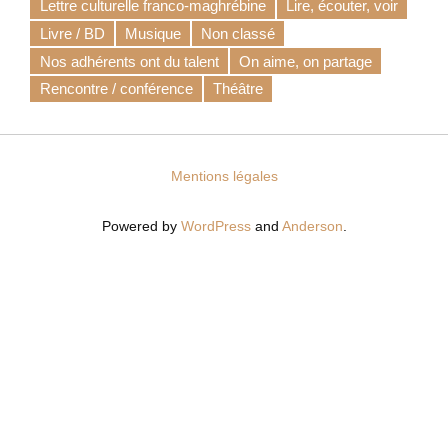
Lettre culturelle franco-maghrébine
Lire, écouter, voir
Livre / BD
Musique
Non classé
Nos adhérents ont du talent
On aime, on partage
Rencontre / conférence
Théâtre
Mentions légales
Powered by
WordPress
and
Anderson
.