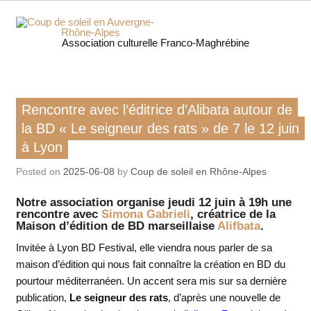
Skip
to
content
Coup 
Association culturelle Franco-Maghrébine
soleil
Auverg
Livre / BD
Rencontre avec l’éditrice d’Alibata autour de
Rhôn
la BD « Le seigneur des rats » de 7 le 12 juin
à Lyon
Alpe
Posted on
2025-06-08
by
Coup de soleil en Rhône-Alpes
Notre association organise jeudi 12 juin à 19h une
rencontre avec
Simona Gabrieli
, créatrice de la
Maison d’édition de BD marseillaise
Alifbata
.
Invitée à Lyon BD Festival, elle viendra nous parler de sa
maison d’édition qui nous fait connaître la création en BD du
pourtour méditerranéen. Un accent sera mis sur sa dernière
publication,
Le seigneur des rats
, d’après une nouvelle de