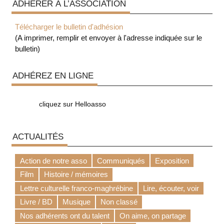
ADHÉRER À L’ASSOCIATION
Télécharger le bulletin d'adhésion
(A imprimer, remplir et envoyer à l'adresse indiquée sur le
bulletin)
ADHÉREZ EN LIGNE
cliquez sur Helloasso
ACTUALITÉS
Action de notre asso
Communiqués
Exposition
Film
Histoire / mémoires
Lettre culturelle franco-maghrébine
Lire, écouter, voir
Livre / BD
Musique
Non classé
Nos adhérents ont du talent
On aime, on partage