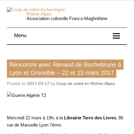
Skip
to
content
Coup 
Association culturelle Franco-Maghrébine
soleil
Menu
Auverg
Rhôn
Action de notre asso
Rencontre avec Renaud de Rochebrune à
Alpe
Histoire / mémoires
Lyon et Grenoble – 22 et 23 mars 2017
Posted on
2017-03-17
by
Coup de soleil en Rhône-Alpes
Mercredi 22 mars à 19h, à la
Librairie Terre des Livres
, 86
rue de Marseille Lyon 7ème.