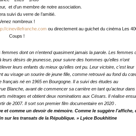
eur, et d’un membre de notre association.
ra suivi du verre de l’amitié.
Venez nombreux !
tp://cinevillefranche.com
ou directement au guichet du cinéma Les 40
Coups !
es femmes dont on n’entend quasiment jamais la parole. Les femmes 
à leurs désirs de jeunesse, pour suivre des hommes qu’elles n’ont
élever leurs enfants du mieux qu’elles ont pu. Leur victoire, c’est leur
nent au visage un sourire de jeune fille, comme retrouvé au fond du cœu
te français né en 1965 en Bourgogne. Il a suivi des études au
rue Blanche, avant de commencer sa carrière en tant qu’acteur dans
courts métrages et obtient deux nominations aux Césars. Il réalise ensu
partir de 2007. Il sort son premier film documentaire en 2020 .
ue et comme un devoir de mémoire. Comme le suggère l’affiche, 
n sur les transats de la République. » Lyèce Boukhitine