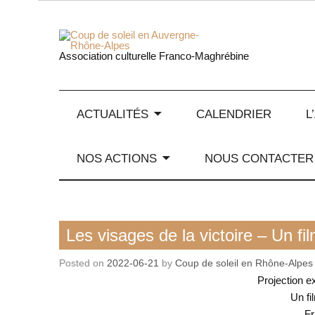
Skip
to
content
Coup de
Association culturelle Franco-Maghrébine
ACTUALITÉS
CALENDRIER
L
NOS ACTIONS
NOUS CONTACTER
Film
Les visages de la victoire – Un f
Posted on
2022-06-21
by
Coup de soleil en Rhône-Alpes
Projection e
Un fi
Fr