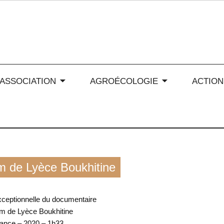
 soleil en Auvergne-Rhône
’ASSOCIATION
AGROÉCOLOGIE
ACTION
ilm de Lyèce Boukhitine
xceptionnelle du documentaire
lm de Lyèce Boukhitine
ance – 2020 – 1h33