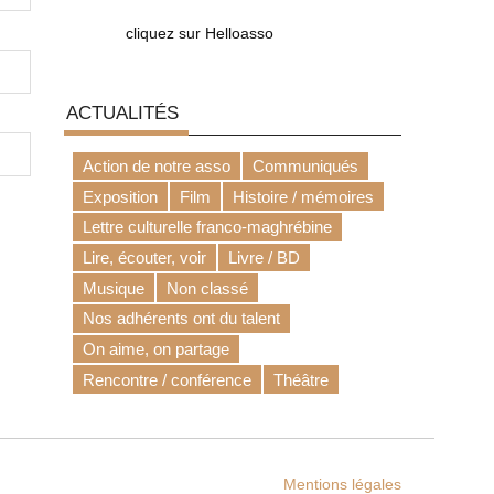
cliquez sur Helloasso
ACTUALITÉS
Action de notre asso
Communiqués
Exposition
Film
Histoire / mémoires
Lettre culturelle franco-maghrébine
Lire, écouter, voir
Livre / BD
Musique
Non classé
Nos adhérents ont du talent
On aime, on partage
Rencontre / conférence
Théâtre
Mentions légales