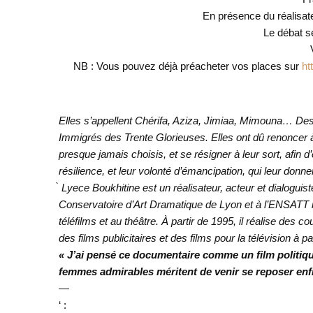
En présence du réalisat
Le débat se
NB : Vous pouvez déjà préacheter vos places sur
ht
Elles s’appellent Chérifa, Aziza, Jimiaa, Mimouna… D
Immigrés des Trente Glorieuses. Elles ont dû renoncer 
presque jamais choisis, et se résigner à leur sort, afin d’
résilience, et leur volonté d’émancipation, qui leur don
̀
Lyece Boukhitine est un réalisateur, acteur et dialoguis
Conservatoire d’Art Dramatique de Lyon et à l’ENSATT 
téléfilms et au théâtre. À partir de 1995, il réalise des 
des films publicitaires et des films pour la télévision à 
« J’ai pensé ce documentaire comme un film politiq
femmes admirables méritent de venir se reposer enfi
—
‘ :