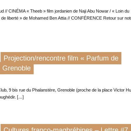
 // CINÉMA « Theeb » film jordanien de Naji Abu Nowar / « Loin du
nt de liberté » de Mohamed Ben Attia // CONFÉRENCE Retour sur not
Projection/rencontre film « Parfum de
, Grenoble
ub, 9 bis rue du Phalanstère, Grenoble (proche de la place Victor H
oughédir. […]
Cultures franco-maghrébines – Lettre #7