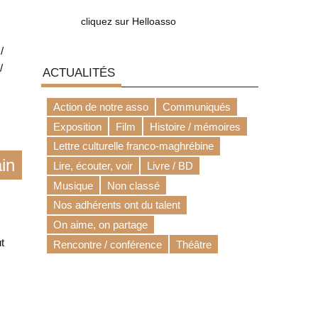
cliquez sur Helloasso
/
/
ACTUALITÉS
Action de notre asso
Communiqués
Exposition
Film
Histoire / mémoires
Lettre culturelle franco-maghrébine
in
Lire, écouter, voir
Livre / BD
Musique
Non classé
Nos adhérents ont du talent
On aime, on partage
t
Rencontre / conférence
Théâtre