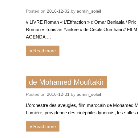
Action de notre asso
Posted on
2016-12-02
by
admin_soleil
Lettre culturelle franco-maghrébine
// LIVRE Roman « L’Effraction » d’Omar Benlaala / Pr
Roman « Tunisian Yankee » de Cécile Oumhani // FILM «
AGENDA …
» Read more
Film
de Mohamed Mouftakir
Posted on
2016-12-01
by
admin_soleil
L’orchestre des aveugles, film marocain de Mohamed Mou
Lumière, providence des cinéphiles lyonnais, les salles d
» Read more