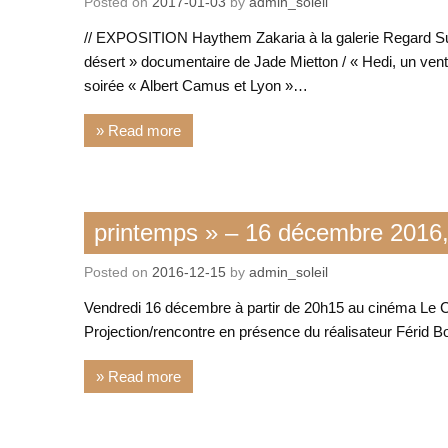
Posted on
2017-01-03
by
admin_soleil
Lettre culturelle franco-maghrébine
// EXPOSITION Haythem Zakaria à la galerie Regard Sud
désert » documentaire de Jade Mietton / « Hedi, un ve
soirée « Albert Camus et Lyon »…
» Read more
Action de notre asso
printemps » – 16 décembre 2016
Film
Posted on
2016-12-15
by
admin_soleil
Rencontre / conférence
Vendredi 16 décembre à partir de 20h15 au cinéma Le Cl
Projection/rencontre en présence du réalisateur Férid B
» Read more