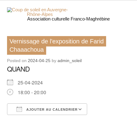
Skip
to
content
Coup 
Association culturelle Franco-Maghrébine
soleil
Vernissage de l’exposition de Farid
Auverg
Chaaachoua
Rhôn
Posted on
2024-04-25
by
admin_soleil
QUAND
Alpe
25-04-2024
18:00 - 20:00
AJOUTER AU CALENDRIER
Télécharger ICS
Calendrier Google